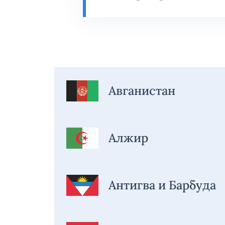
Авганистан
Алжир
Антигва и Барбуда