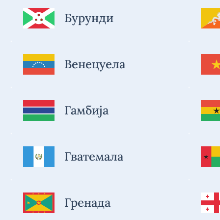
Бурунди
Венецуела
Гамбија
Гватемала
Гренада