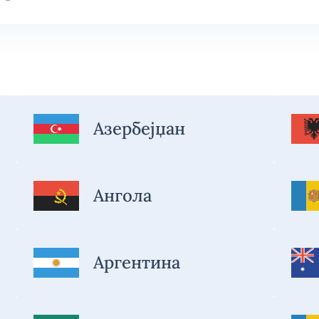
Азербејџан
Ангола
Аргентина