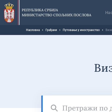
Прескочи
Гл
на
на
РЕПУБЛИКА СРБИЈА
главни
На
МИНИСТАРСТВО СПОЉНИХ ПОСЛОВА
део
садржаја
Мрвице
Насловна
Грађани
Путовање у иностранство
Визе
Виз
Претражи
по
држави