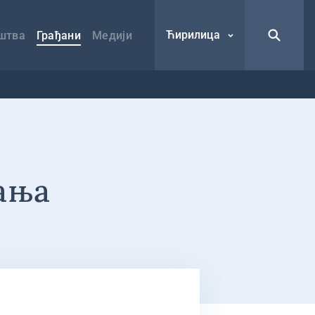
Ћирилица
штва
Грађани
Медији
вања