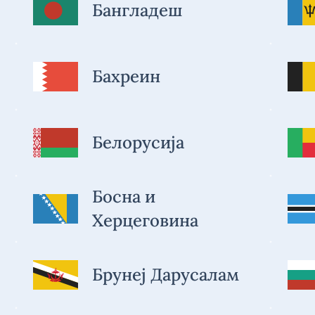
Бангладеш
Бахреин
Белорусија
Босна и
Херцеговина
Брунеј Дарусалам