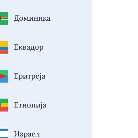
Доминика
Еквадор
Еритреја
Етиопија
Израел