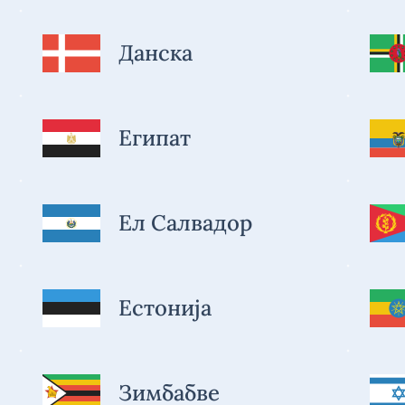
Данска
Египат
Ел Салвадор
Естонија
Зимбабве