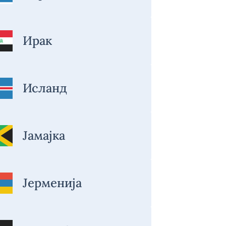
Ирак
Исланд
Јамајка
Јерменија