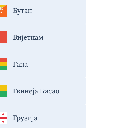
Бутан
Вијетнам
Гана
Гвинеја Бисао
Грузија