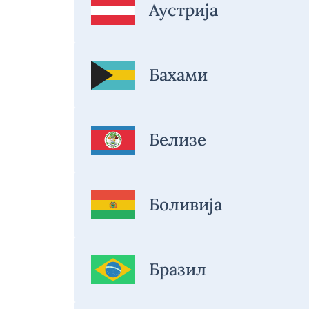
Аустрија
Бахами
Белизе
Боливија
Бразил