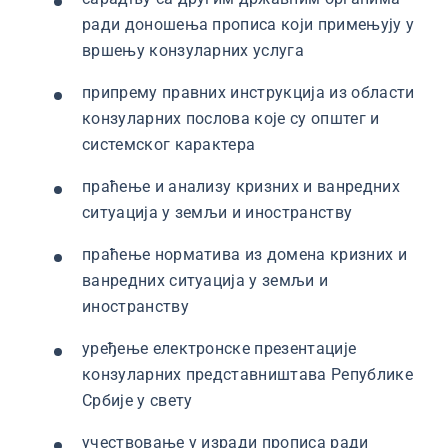
ради доношења прописа који примењују у
вршењу конзуларних услуга
припрему правних инструкција из области
конзуларних послова које су општег и
системског карактера
праћење и анализу кризних и ванредних
ситуација у земљи и иностранству
праћење норматива из домена кризних и
ванредних ситуација у земљи и
иностранству
уређење електронске презентације
конзуларних представништава Републике
Србије у свету
учествовање у изради прописа ради