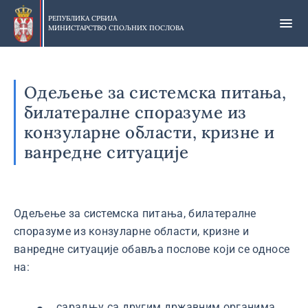
Прескочи
на
РЕПУБЛИКА СРБИЈА
МИНИСТАРСТВО СПОЉНИХ ПОСЛОВА
главни
део
садржаја
Одељење за системска питања,
билатералне споразуме из
конзуларне области, кризне и
ванредне ситуације
Одељење за системска питања, билатералне
споразуме из конзуларне области, кризне и
ванредне ситуације обавља послове који се односе
на:
сарадњу са другим државним органима