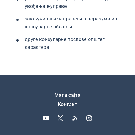
увођења е-управе
закључивање и праћење споразума из
конзуларне области
друге конзуларне послове општег
карактера
Подножје
Мапа сајта
Контакт