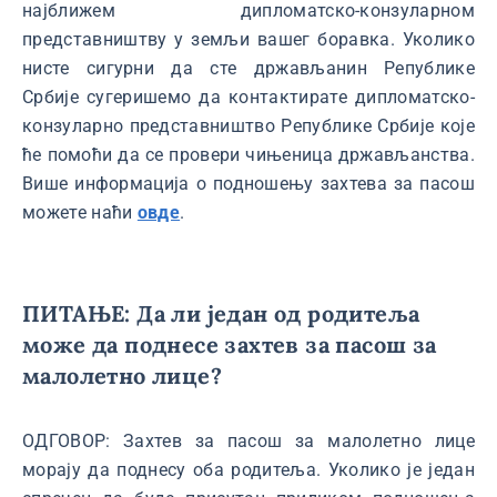
најближем дипломатско-конзуларном
представништву у земљи вашег боравка. Уколико
нисте сигурни да сте држављанин Републике
Србије сугеришемо да контактирате дипломатско-
конзуларно представништво Републике Србије које
ће помоћи да се провери чињеница држављанства.
Више информација о подношењу захтева за пасош
можете наћи
овде
.
ПИТАЊЕ: Да ли један од родитеља
може да поднесе захтев за пасош за
малолетно лице?
ОДГОВОР: Захтев за пасош за малолетно лице
морају да поднесу оба родитеља. Уколико је један