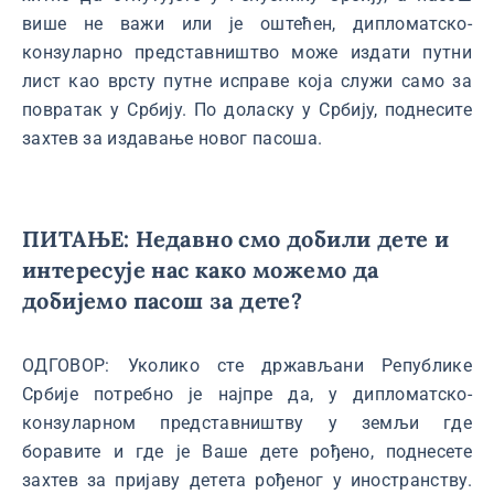
више не важи или је оштећен, дипломатско-
конзуларно представништво може издати путни
лист као врсту путне исправе која служи само за
повратак у Србију. По доласку у Србију, поднесите
захтев за издавање новог пасоша.
ПИТАЊЕ: Недавно смо добили дете и
интересује нас како можемо да
добијемо пасош за дете?
ОДГОВОР: Уколико сте држављани Републике
Србије потребно је најпре да, у дипломатско-
конзуларном представништву у земљи где
боравите и где је Ваше дете рођено, поднесете
захтев за пријаву детета рођеног у иностранству.