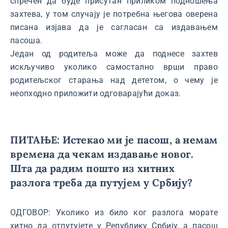
спречен да буде присутан приликом подношења
захтева, у том случају је потребна његова оверена
писана изјава да је сагласан са издавањем
пасоша.
Један од родитеља може да поднесе захтев
искључиво уколико самостално врши право
родитељског старања над дететом, о чему је
неопходно приложити одговарајући доказ.
ПИТАЊЕ: Истекао ми је пасош, а немам
времена да чекам издавање новог.
Шта да радим пошто из хитних
разлога треба да путујем у Србију?
ОДГОВОР: Уколико из било ког разлога морате
хитно да отпутујете у Републику Србију, а пасош