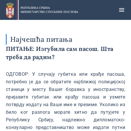
Прескочи
на
РЕПУБЛИКА СРБИЈА
МИНИСТАРСТВО СПОЉНИХ ПОСЛОВА
главни
део
садржаја
Најчешћа питања
ПИТАЊЕ: Изгубила сам пасош. Шта
треба да радим?
ОДГОВОР: У случају губитка или крађе пасоша,
потребно је да се обратите најближој полицијској
станици у месту Вашег боравка у иностранству,
пријавите губитак или крађу пасоша и узмете
потврду издату на Ваше име и презиме. Уколико из
било ког разлога морате хитно да путујете у
Републику Србију, надлежно дипломатско-
конзуларно представништво може издати путни