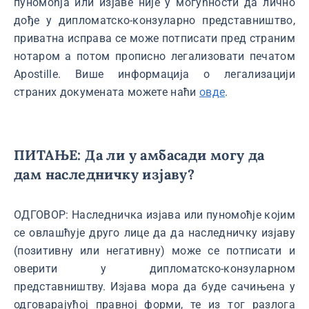
пуномоћја или изјаве није у могућности да лично
дође у дипломатско-конзуларно представништво,
приватна исправа се може потписати пред страним
нотаром а потом прописно легализовати печатом
Apostille. Више информација о легализацији
страних докумената можете наћи
овде
.
ПИТАЊЕ: Да ли у амбасади могу да
дам наследничку изјаву?
ОДГОВОР: Наследничка изјава или пуномоћје којим
се овлашћује друго лице да да наследничку изјаву
(позитивну или негативну) може се потписати и
оверити у дипломатско-конзуларном
представништву. Изјава мора да буде сачињена у
одговарајућој правној форми, те из тог разлога