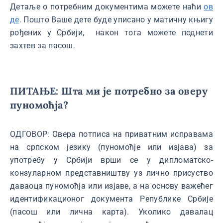
Детаље о потребним документима можете наћи
ов
де
. Пошто Ваше дете буде уписано у матичну књигу
рођених у Србији, након тога можете поднети
захтев за пасош.
ПИТАЊЕ: Шта ми је потребно за оверу
пуномоћја?
ОДГОВОР: Овера потписа на приватним исправама
на српском језику (пуномоћје или изјава) за
употребу у Србији врши се у дипломатско-
конзуларном представништву уз лично присуство
даваоца пуномоћја или изјаве, а на основу важећег
идентификационог документа Републике Србије
(пасош или лична карта). Уколико давалац