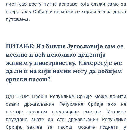
лист као врсту путне исправе која служи само за
повратак у Србију и не може се користити за даља
путовања.
ПИТАЊЕ: Из бивше Југославије сам се
иселио и већ неколико деценија
живим у иностранству. Интересује ме
да ли и на који начин могу да добијем
српски пасош?
ОДГОВОР: Пасош Републике Србије може добити
сваки држављанин Републике Србије ако не
постоје законом предвиђене сметње. Уколико
поуздано знате да сте држављанин Републике
Србије, захтев за пасош можете поднети у