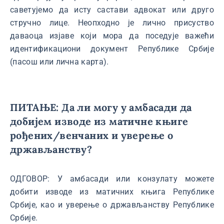
саветујемо да исту састави адвокат или друго
стручно лице. Неопходно је лично присуство
даваоца изјаве који мора да поседује важећи
идентификациони документ Републике Србије
(пасош или лична карта).
ПИТАЊЕ: Да ли могу у амбасади да
добијем изводе из матичне књиге
рођених/венчаних и уверење о
држављанству?
ОДГОВОР: У амбасади или конзулату можете
добити изводе из матичних књига Републике
Србије, као и уверење о држављанству Републике
Србије.