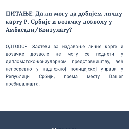
ПИТАЊЕ: Да ли могу да добијем личну
карту Р. Србије и возачку дозволу у
Амбасади/Конзулату?
ОДГОВОР: Захтеви за издавање личне карте и
возачке дозволе не могу се поднети у
дипломатско-конзуларном представништву, већ
непосредно у надлежној полицијској управи у
Републици Србији, према месту Вашег
пребивалишта.