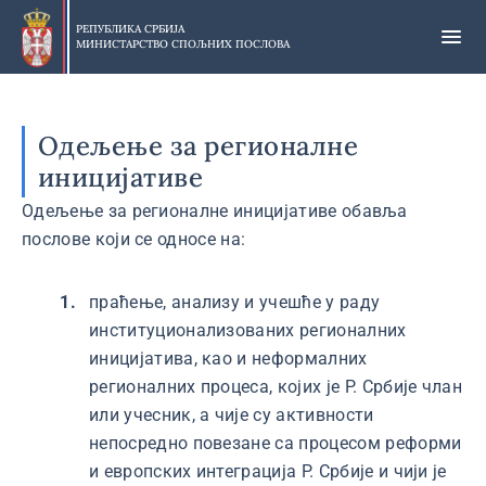
Прескочи
на
РЕПУБЛИКА СРБИЈА
МИНИСТАРСТВО СПОЉНИХ ПОСЛОВА
главни
део
садржаја
Одељење за регионалне
иницијативе
Одељење за регионалне иницијативе обавља
послове који се односе на:
праћење, анализу и учешће у раду
институционализованих регионалних
иницијатива, као и неформалних
регионалних процеса, којих је Р. Србије члан
или учесник, а чије су активности
непосредно повезане са процесом реформи
и европских интеграција Р. Србије и чији је