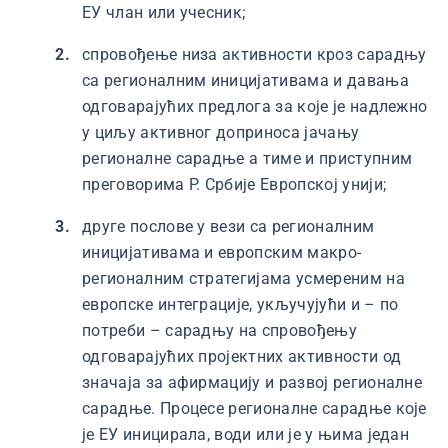
ЕУ члан или учесник;
спровођење низа активности кроз сарадњу
са регионалним иницијативама и давања
одговарајућих предлога за које је надлежно
у циљу активног доприноса јачању
регионалне сарадње а тиме и приступним
преговорима Р. Србије Европској унији;
друге послове у вези са регионалним
иницијативама и европским макро-
регионалним стратегијама усмереним на
европске интеграције, укључујући и – по
потреби – сарадњу на спровођењу
одговарајућих пројектних активности од
значаја за афирмацију и развој регионалне
сарадње. Процесе регионалне сарадње које
је ЕУ иницирала, води или је у њима један