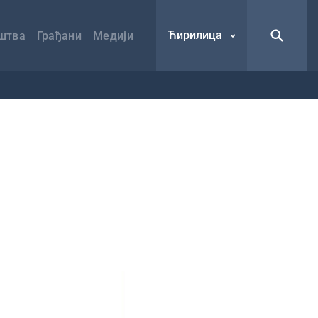
Ћирилица
штва
Грађани
Медији