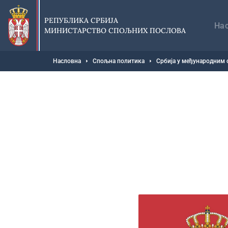
Прескочи
Гл
на
на
РЕПУБЛИКА СРБИЈА
главни
На
МИНИСТАРСТВО СПОЉНИХ ПОСЛОВА
део
садржаја
Мрвице
Насловна
Спољна политика
Србија у међународним 