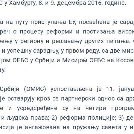
у Хамбургу, 8. и 9. децембра 2016. године.
а на путу приступања ЕУ, посвећена је са
 реч о процесу реформи и постизања висо
рењу у региону и решавању других питања. 
и успешну сарадњу, у првом реду, са две мис
ијом ОЕБС у Србији и Мисијом ОЕБС на Косову
у.
рбији (ОМИС) успостављена је 11. јануа
е остварују кроз се партнерски однос са 
је и усредсређене су на четири програм
и људска права; 2) реформа полиције; 3) де
Мисија је ангажована на пружању савета у 