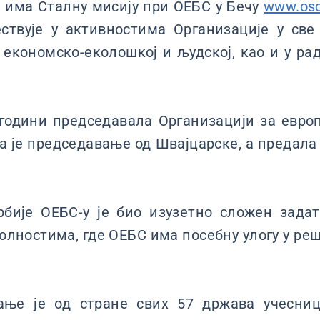
 има Сталну мисију при ОЕБС у Бечу
www.osc
твује у активностима Организације у све
, економско-еколошкој и људској, као и у р
. години председавала Организацији за евро
а је председавање од Швајцарске, а предала 
бије ОЕБС-у је био изузетно сложен зада
лностима, где ОЕБС има посебну улогу у ре
ање је од стране свих 57 држава учесниц