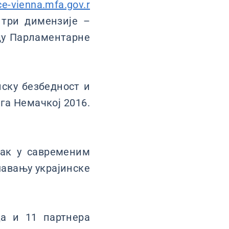
e-vienna.mfa.gov.r
 три димензије –
аду Парламентарне
пску безбедност и
га Немачкој 2016.
так у савременим
шавању украјинске
а и 11 партнера