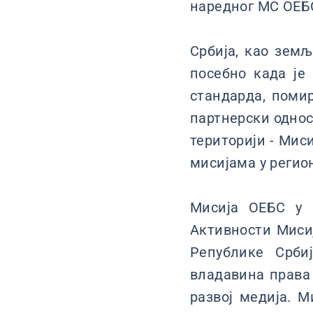
наредног МС ОЕБС 
Србија, као земљ
посебно када је
стандарда, поми
партнерски однос 
територији - Мис
мисијама у регион
Мисија ОЕБС у С
Активности Мисиј
Републике Срби
владавина права 
развој медија. 