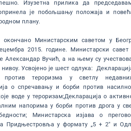
пешно. Изузетна прилика да председава
допринела је побољшању положаја и повећ
родном плану.
е окончано Министарским саветом у Беогр
децембра 2015. године. Министарски савет
 Александар Вучић, а на њему су учествов
нивоу. Усвојено је шест одлука: Декларациј
против тероризма у светлу недавних
ија о спречавању и борби против насилн
оје воде у тероризам;Декларација о актив
алним напорима у борби против дрога у све
едности; Министарска изјава о прегов
а Придњестровља у формату „5 + 2" и Одл