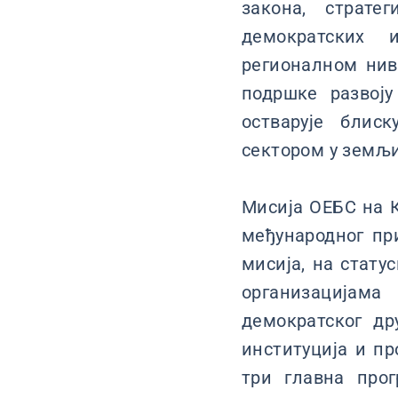
закона, страте
демократских 
регионалном нив
подршке развој
остварује блис
сектором у земљи
Мисија ОЕБС на Ко
међународног пр
мисија, на стату
организацијам
демократског д
институција и пр
три главна прог