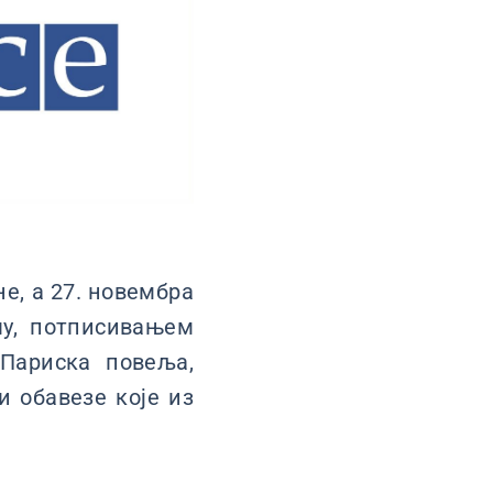
е, а 27. новембра
чу, потписивањем
Париска повеља,
и обавезе које из