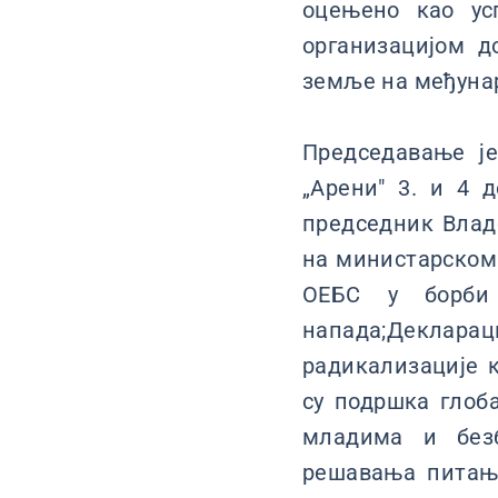
оцењено као ус
организацијом 
земље на међуна
Председавање ј
„Арени" 3. и 4 
председник Владе
на министарском 
ОЕБС у борби 
напада;Декларац
радикализације к
су подршка глоб
младима и безб
решавања питањ