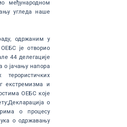
мо међународном
ању угледа наше
аду, одржаним у
 ОЕБС је отворио
але 44 делегације
а о јачању напора
 терористичких
ог екстремизма и
ностима ОЕБС које
ту;Декларација о
орима о процесу
ука о одржавању