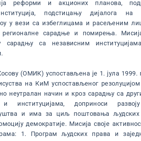
гија реформи и акционих планова, по
институција, подстицању дијалога на
оу у вези са избеглицама и расељеним ли
у регионалне сарадње и помирења. Мисиј
ку сарадњу са независним институција
.
сову (ОМИК) успостављена је 1. јула 1999. г
исуства на КиМ успостављеног резолуцијом
сно неутралан начин и кроз сарадњу са др
а и институцијама, доприноси развоју
руштва и има за циљ поштовања људских 
омоцију демократије. Мисија своје активно
рама: 1. Програм људских права и зајед