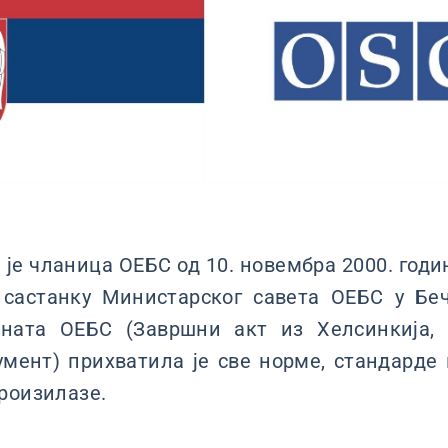
 је чланица ОЕБС од 10. новембра 2000. годин
а састанку Министарског савета ОЕБС у Бе
ената ОЕБС (Завршни акт из Хелсинкија, 
мент) прихватила је све норме, стандарде 
роизилазе.