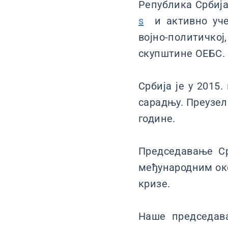
Република Србија
s
и активно учес
војно-политичкој
скупштине ОЕБС.
Србија је у 2015
сарадњу. Преузел
године.
Председавање Ср
међународним око
кризе.
Наше председав