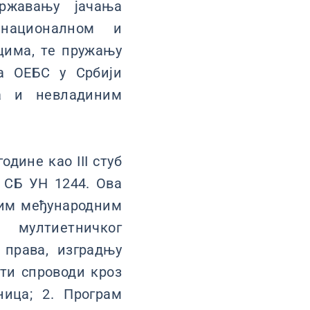
државању јачања
 националном и
цима, те пружању
а ОЕБС у Србији
ма и невладиним
одине као III стуб
 СБ УН 1244. Ова
угим међународним
 мултиетничког
права, изградњу
сти спроводи кроз
ница; 2. Програм