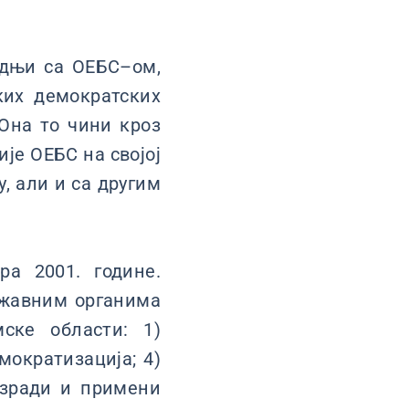
радњи са ОЕБС–ом,
ких демократских
Она то чини кроз
ије ОЕБС на својој
, али и са другим
ра 2001. године.
државним органима
ске области: 1)
мократизација; 4)
изради и примени