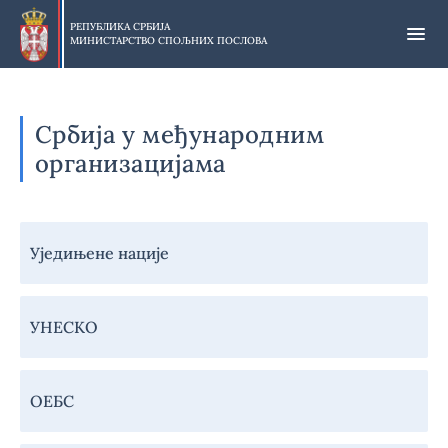
Прескочи
на
РЕПУБЛИКА СРБИЈА
МИНИСТАРСТВО СПОЉНИХ ПОСЛОВА
главни
део
садржаја
Србија у међународним
организацијама
Навигација
Уједињене нације
-
Србија
у
УНЕСКО
међународним
организацијама
ОЕБС