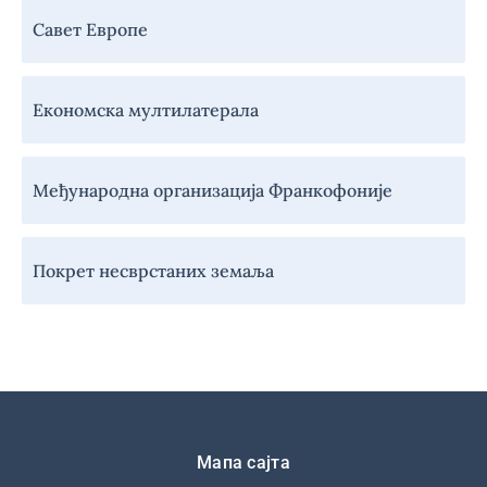
Савет Европе
Економска мултилатерала
Међународна организација Франкофоније
Покрет несврстаних земаља
Подножје
Мапа сајта