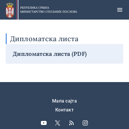
Прескочи
на
РЕПУБЛИКА СРБИЈА
МИНИСТАРСТВО СПОЉНИХ ПОСЛОВА
главни
део
садржаја
Дипломатска листа
Дипломатска листа (PDF)
Подножје
Мапа сајта
Контакт