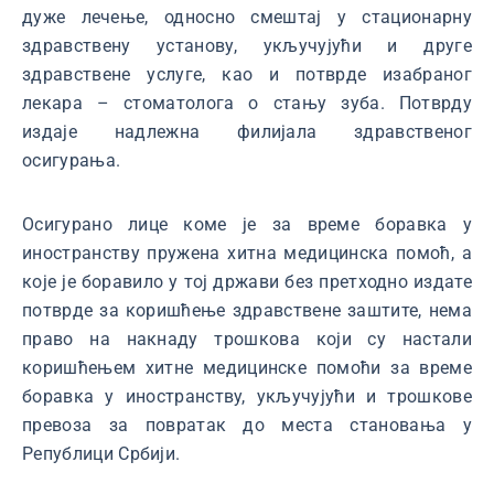
дуже лечење, односно смештај у стационарну
здравствену установу, укључујући и друге
здравствене услуге, као и потврде изабраног
лекара – стоматолога о стању зуба. Потврду
издаје надлежна филијала здравственог
осигурања.
Осигурано лице коме је за време боравка у
иностранству пружена хитна медицинска помоћ, а
које је боравило у тој држави без претходно издате
потврде за коришћење здравствене заштите, нема
право на накнаду трошкова који су настали
коришћењем хитне медицинске помоћи за време
боравка у иностранству, укључујући и трошкове
превоза за повратак до места становања у
Републици Србији.