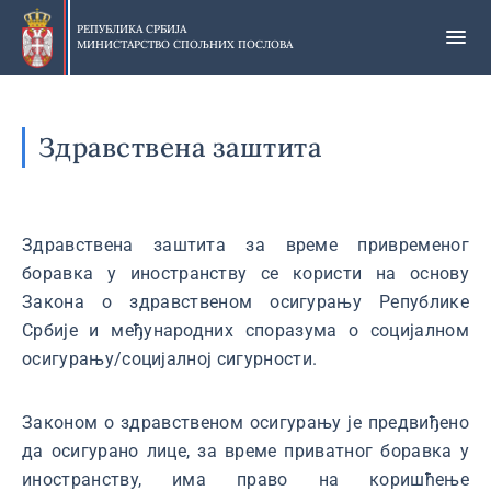
Прескочи
на
РЕПУБЛИКА СРБИЈА
МИНИСТАРСТВО СПОЉНИХ ПОСЛОВА
главни
део
садржаја
Здравствена заштита
Здравствена заштита за време привременог
боравка у иностранству се користи на основу
Закона о здравственом осигурању Републике
Србије и међународних споразума о социјалном
осигурању/социјалној сигурности.
Законом о здравственом осигурању је предвиђено
да осигурано лице, за време приватног боравка у
иностранству, има право на коришћење