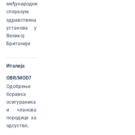
међународни
споразум
здравствена
установа у
Великој
Британији
Италија
OBR
/
МО
D
7
Одобрење
боравка
осигураника
и чланова
породице за
одсуство,