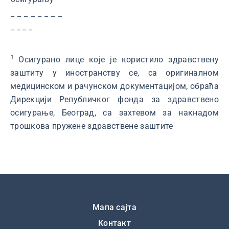
_ _ _ _ _ _ _ _
_ _ _ _
1
Oсигурано лице које је користило здравствену
заштиту у иностранству се, са оригиналном
медицинском и рачунском документацијом, обраћа
Дирекцији Републичког фонда за здравствено
осигурање, Београд, са захтевом за накнадом
трошкова пружене здравствене заштите
Подножје
Мапа сајта
Контакт