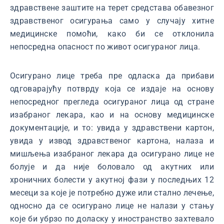
здравствене заштите на терет средстава обавезног
здравственог осигурања само у случају хитне
медицинске помоћи, како би се отклонила
непосредна опасност по живот осигураног лица.
Осигурано лице треба пре одласка да прибави
одговарајућу потврду која се издаје на основу
непосредног прегледа осигураног лица од стране
изабраног лекара, као и на основу медицинске
документације, и то: увида у здравствени картон,
увида у извод здравственог картона, налаза и
мишљења изабраног лекара да осигурано лице не
болује и да није боловало од акутних или
хроничних болести у акутној фази у последњих 12
месеци за које је потребно дуже или стално лечење,
односно да се осигурано лице не налази у стању
које би убрзо по доласку у иностранство захтевало