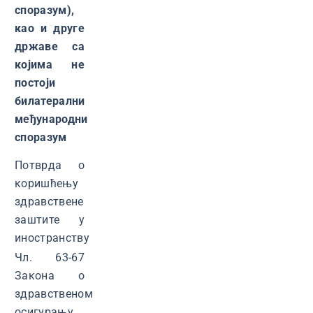
споразум),
као и друге
државе са
којима не
постоји
билатерални
међународни
споразум
Потврда о
коришћењу
здравствене
заштите у
иностранству
Чл. 63-67
Закона о
здравственом
осигурању