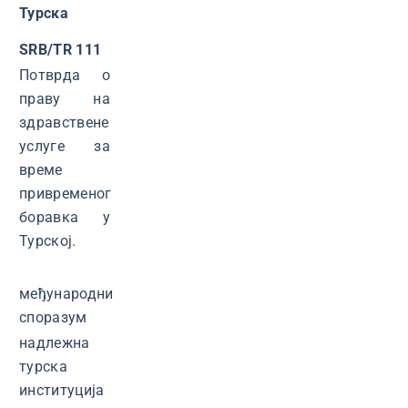
Турска
SRB/TR 111
Потврда о
праву на
здравствене
услуге за
време
привременог
боравка у
Турској.
међународни
споразум
надлежна
турска
институција