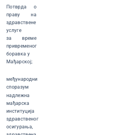
Потврда о
праву на
здравствене
услуге
за време
привременог
боравка у
Мађарској;
међународни
споразум
надлежна
мађарска
институција
здравственог
осигурања,
здравствена