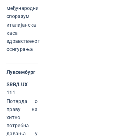
међународни
споразум
италијанска
каса
здравственог
осигурања
Луксембург
SRB/LUX
111
Потврда о
праву на
хитно
потребна
давања у