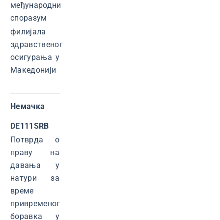
међународни
споразум
филијала
здравственог
осигурања у
Македонији
Немачка
DE111SRB
Потврда о
праву на
давања у
натури за
време
привременог
боравка у