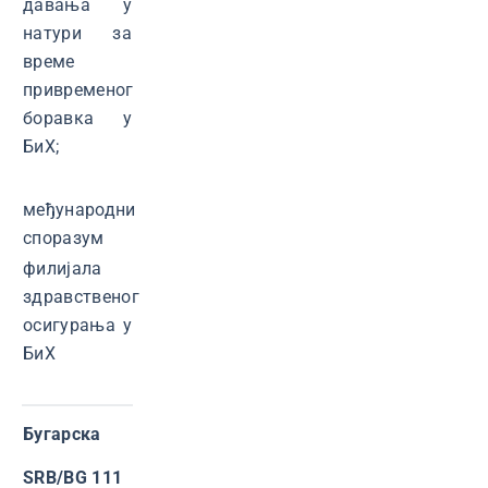
давања у
натури за
време
привременог
боравка у
БиХ;
међународни
споразум
филијала
здравственог
осигурања у
БиХ
Бугарска
SRB/BG 111