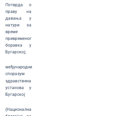
Потврда о
праву на
давања у
натури за
време
привременог
боравка у
Бугарској;
међународни
споразум
здравствена
установа у
Бугарској
(Национална