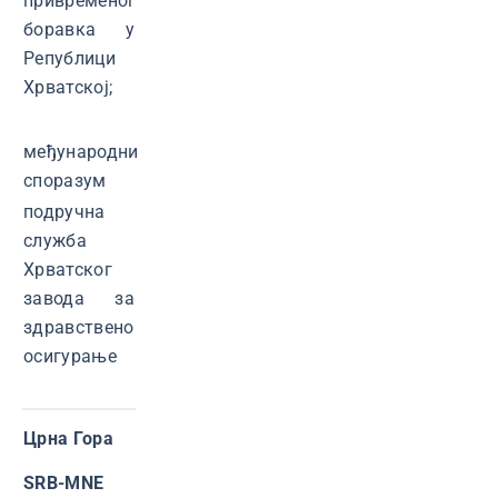
привременог
боравка у
Републици
Хрватској;
међународни
споразум
подручна
служба
Хрватског
завода за
здравствено
осигурање
Црна Гора
SRB-MNE