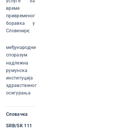
услуге за
време
привременог
боравка у
Словенији;
међународни
споразум
надлежна
румунска
институција
здравственог
осигурања
Словачка
SRB/SK 111