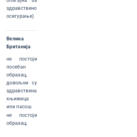
благајна за
здравствено
осигурање)
Велика
Британија
не постоји
посебан
образац,
довољни су
здравствена
књижица
или пасош
не постоји
образац;