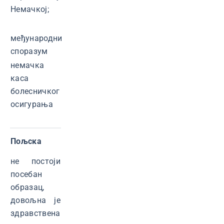
Немачкој;
међународни
споразум
немачка
каса
болесничког
осигурања
Пољска
не постоји
посебан
образац,
довољна је
здравствена