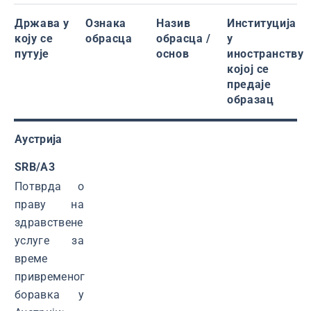
Држава у
Ознака
Назив
Институција
коју се
обрасца
обрасца /
у
путује
основ
иностранству
којој се
предаје
образац
Аустрија
SRB/А3
Потврда о
праву на
здравствене
услуге за
време
привременог
боравка у