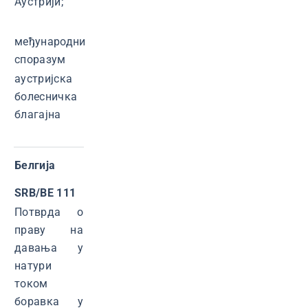
Аустрији;
међународни
споразум
аустријска
болесничка
благајна
Белгија
SRB/BE 111
Потврда о
праву на
давања у
натури
током
боравка у