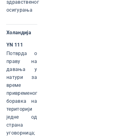
здравственог
осигурања
Холандија
YN 111
Потврда о
праву на
давања у
натури за
време
привременог
боравка на
територији
једне од
страна
уговорница;