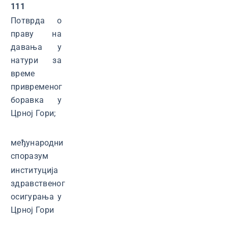
111
Потврда о
праву на
давања у
натури за
време
привременог
боравка у
Црној Гори;
међународни
споразум
институција
здравственог
осигурања у
Црној Гори