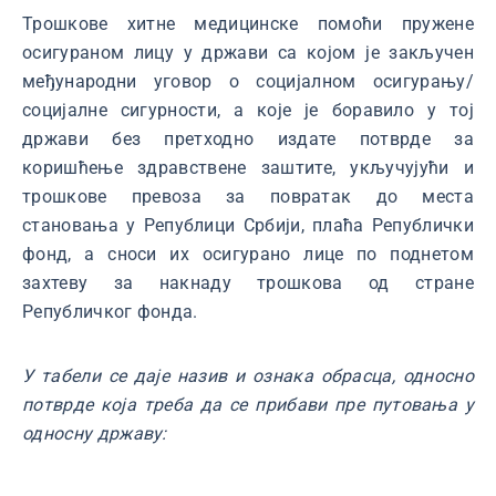
Трошкове хитне медицинске помоћи пружене
осигураном лицу у држави са којом је закључен
међународни уговор о социјалном осигурању/
социјалне сигурности, а које је боравило у тој
држави без претходно издате потврде за
коришћење здравствене заштите, укључујући и
трошкове превоза за повратак до места
становања у Републици Србији, плаћа Републички
фонд, а сноси их осигурано лице по поднетом
захтеву за накнаду трошкова од стране
Републичког фонда.
У табели се даје назив и ознака обрасца, односно
потврде која треба да се прибави пре путовања у
односну државу: