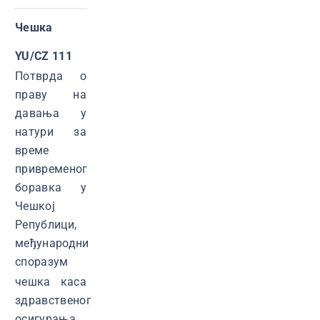
Чешка
YU/CZ 111
Потврда о
праву на
давања у
натури за
време
привременог
боравка у
Чешкој
Републици,
међународни
споразум
чешка каса
здравственог
осигурања