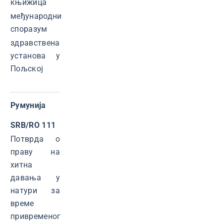
књижица
међународни
споразум
здравствена
установа у
Пољској
Румунија
SRB/RO 111
Потврда о
праву на
хитна
давања у
натури за
време
привременог