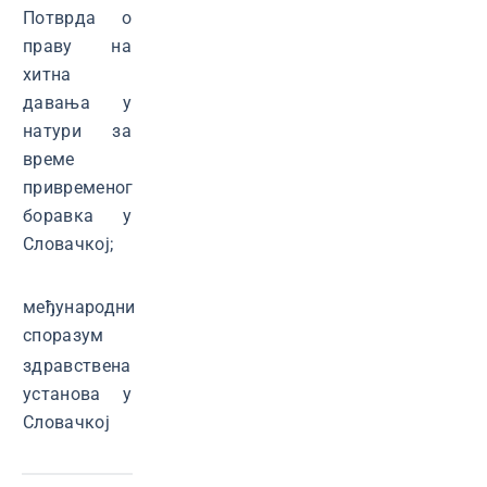
Потврда о
праву на
хитна
давања у
натури за
време
привременог
боравка у
Словачкој;
међународни
споразум
здравствена
установа у
Словачкој