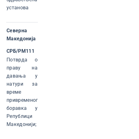
установа
Северна
Македонија
СРБ/РМ
111
Потврда о
праву на
давања у
натури за
време
привременог
боравка у
Републици
Македонији;