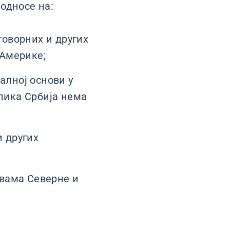
односе на:
оворних и других
 Америке;
лној основи у
лика Србија нема
 других
авама Северне и