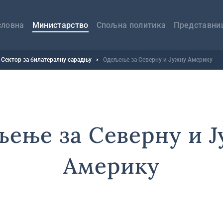
авна
вигација
словна
Министарство
Спољна политика
Представни
Сектор за билатералну сарадњу
Одељење за Северну и Јужну Америку
ење за Северну и 
Америку