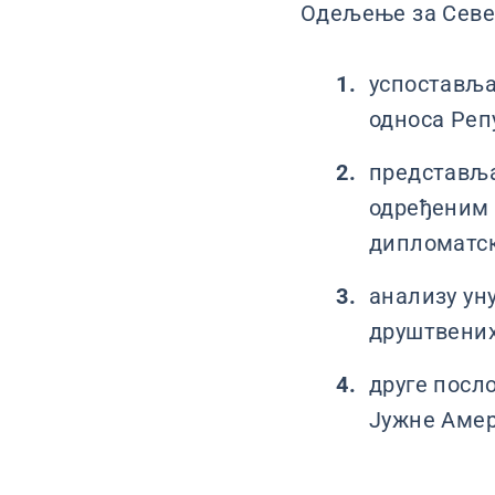
Одељење за Север
успоставља
односа Реп
представља
одређеним 
дипломатск
анализу ун
друштвених
друге посл
Јужне Амер