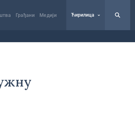
Ћирилица
штва
Грађани
Медији
Јужну