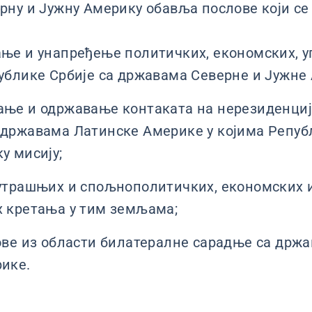
ну и Јужну Америку обавља послове који се 
ње и унапређење политичких, економских, уг
ублике Србије са државама Северне и Јужне
ње и одржавање контаката на нерезиденција
државама Латинске Америке у којима Репуб
у мисију;
утрашњих и спољнополитичких, економских и
 кретања у тим земљама;
ове из области билатералне сарадње са држ
ике.