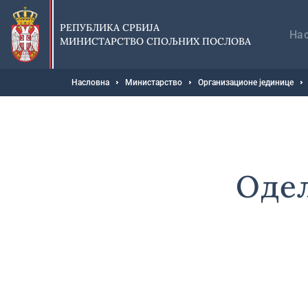
Прескочи
Гл
на
на
РЕПУБЛИКА СРБИЈА
главни
На
МИНИСТАРСТВО СПОЉНИХ ПОСЛОВА
део
садржаја
Мрвице
Насловна
Министарство
Организационе јединице
Одељ