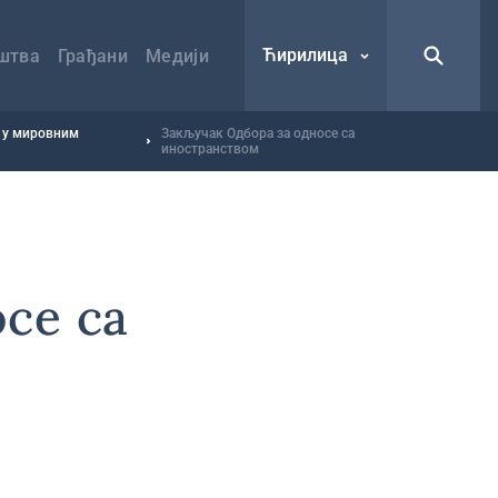
Ћирилица
штва
Грађани
Медији
а у мировним
Закључак Одбора за односе са
иностранством
се са