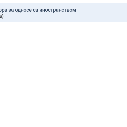
ра за односе са иностранством
а)