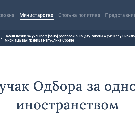
авна
вигација
словна
Министарство
Спољна политика
Представни
Јавни позив за учешће у јавној расправи о нацрту закона о учешећу цивил
мисијама ван граница Републике Србије
учак Одбора за одно
иностранством