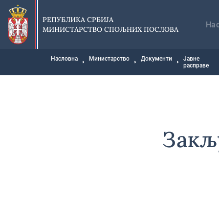
Прескочи
Гл
на
на
РЕПУБЛИКА СРБИЈА
главни
На
МИНИСТАРСТВО СПОЉНИХ ПОСЛОВА
део
садржаја
Мрвице
Насловна
Министарство
Документи
Јавне
расправе
Закљ