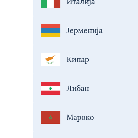
Италија
Јерменија
Кипар
Либан
Мароко