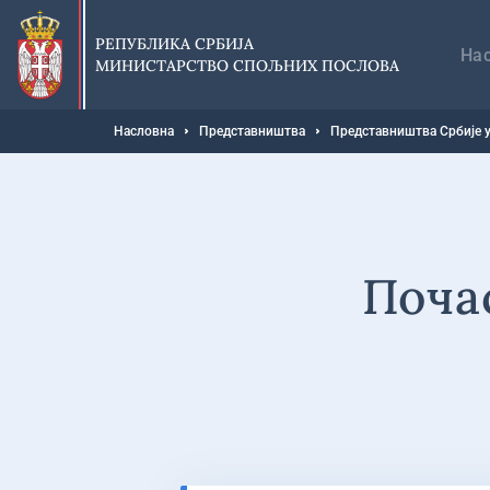
Прескочи
Гл
на
на
РЕПУБЛИКА СРБИЈА
главни
На
МИНИСТАРСТВО СПОЉНИХ ПОСЛОВА
део
садржаја
Мрвице
Насловна
Представништва
Представништва Србије у
Поча