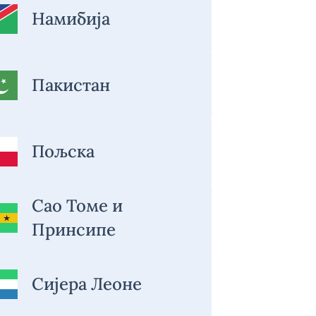
Намибија
Пакистан
Пољска
Сао Томе и
Принсипе
Сијера Леоне