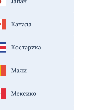
Јапан
Канада
Костарика
Мали
Мексико