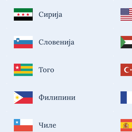
Сирија
Словенија
Того
Филипини
Чиле