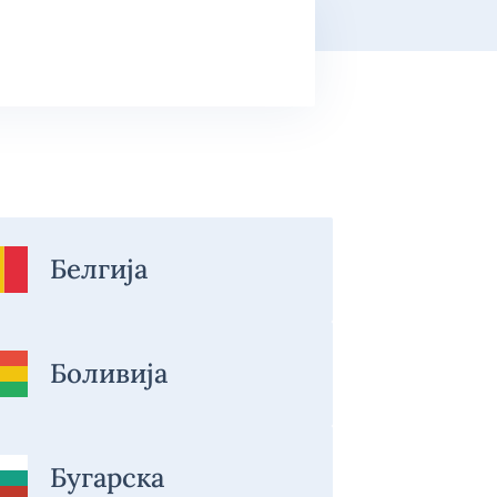
Белгија
Боливија
Бугарска