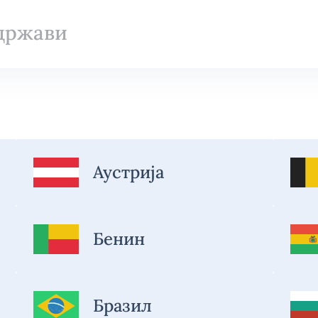
Аустрија
Бенин
Бразил