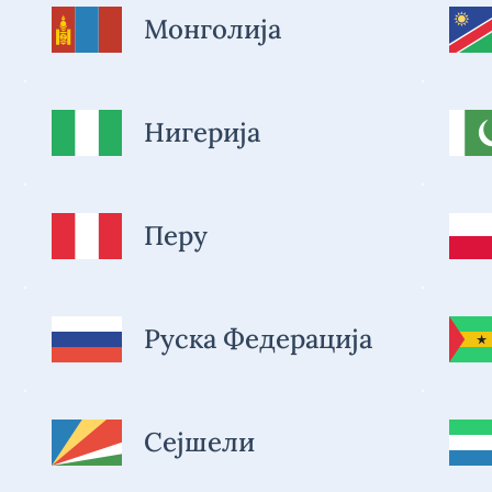
Монголија
Нигерија
Перу
Руска Федерација
Сејшели