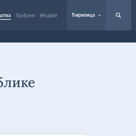
Ћирилица
штва
Грађани
Медији
блике