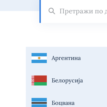
Претражи
по
држави
Аргентина
Белорусија
Боцвана