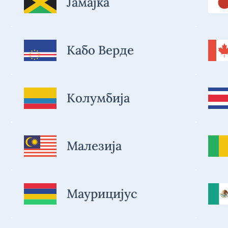
Јамајка
Кабо Верде
Колумбија
Малезија
Маурицијус