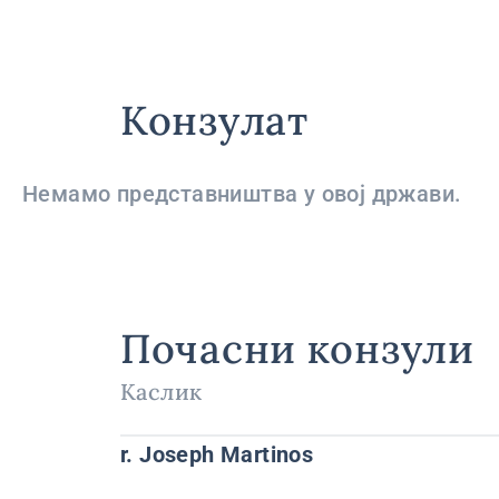
Конзулат
Немамо представништва у овој држави.
Почасни конзули
Каслик
r. Joseph Martinos