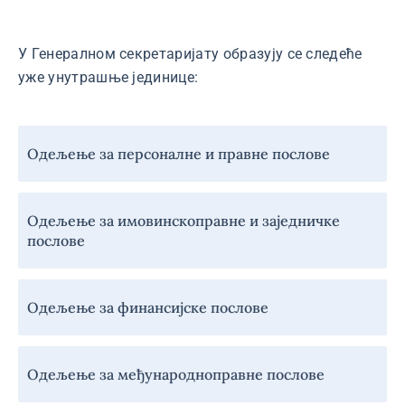
У Генералном секретаријату образују се следеће
уже унутрашње јединице:
Навигација
Одељење за персоналне и правне послове
-
Генерални
секретаријат
Одељење за имовинскоправне и заједничке
послове
Одељење за финансијске послове
Одељење за међународноправне послове