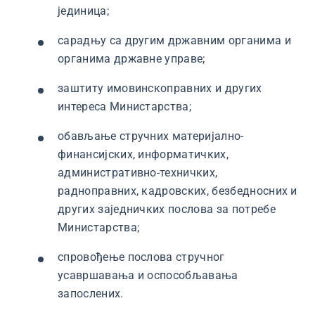
јединица;
сарадњу са другим државним органима и
органима државне управе;
заштиту имовинскоправних и других
интереса Министарства;
обављање стручних материјално-
финансијских, информатичких,
административно-техничких,
радноправних, кадровских, безбедносних и
других заједничких послова за потребе
Министарства;
спровођење послова стручног
усавршавања и оспособљавања
запослених.