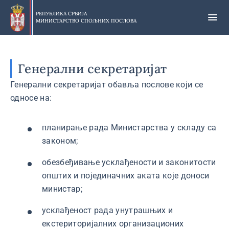
Прескочи
на
РЕПУБЛИКА СРБИЈА
МИНИСТАРСТВО СПОЉНИХ ПОСЛОВА
главни
део
садржаја
Генерални секретаријат
Генерални секретаријат обавља послове који се
односе на:
планирање рада Министарства у складу са
законом;
обезбеђивање усклађености и законитости
општих и појединачних аката које доноси
министар;
усклађеност рада унутрашњих и
екстериторијалних организационих