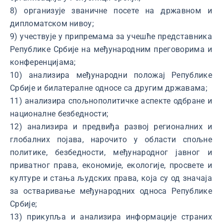
8) организује званичне посете на државном и
дипломатском нивоу;
9) учествује у припремама за учешће представника
Републике Србије на међународним преговорима и
конференцијама;
10) анализира међународни положај Републике
Србије и билатералне односе са другим државама;
11) анализира спољнополитичке аспекте одбране и
националне безбедности;
12) анализира и предвиђа развој регионалних и
глобалних појава, нарочито у области спољне
политике, безбедности, међународног јавног и
приватног права, економије, екологије, просвете и
културе и стања људских права, која су од значаја
за остваривање међународних односа Републике
Србије;
13) прикупља и анализира информације страних