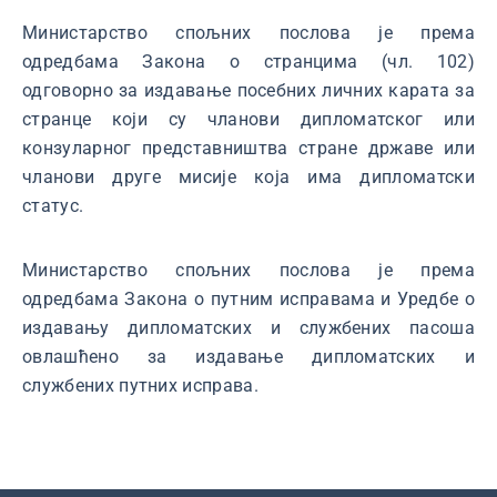
Министарство спољних послова је према
одредбама Закона о странцима (чл. 102)
одговорно за издавање посебних личних карата за
странце који су чланови дипломатског или
конзуларног представништва стране државе или
чланови друге мисије која има дипломатски
статус.
Министарство спољних послова је према
одредбама Закона о путним исправама и Уредбе о
издавању дипломатских и службених пасоша
овлашћено за издавање дипломатских и
службених путних исправa.