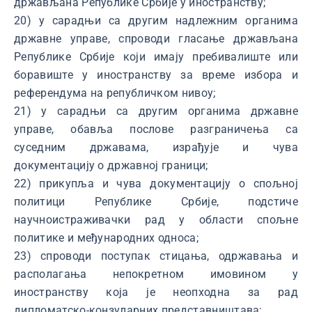
држављана Републике Србије у иностранству;
20) у сарадњи са другим надлежним органима
државне управе, спроводи гласање држављана
Републике Србије који имају пребивалиште или
боравиште у иностранству за време избора и
референдума на републичком нивоу;
21) у сарадњи са другим органима државне
управе, обавља послове разграничења са
суседним државама, израђује и чува
документацију о државној граници;
22) прикупља и чува документацију о спољној
политици Републике Србије, подстиче
научноистраживачки рад у области спољне
политике и међународних односа;
23) спроводи поступак стицања, одржавања и
располагања непокретном имовином у
иностранству која је неопходна за рад
дипломатско-конзуларних представништава;