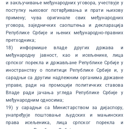
и закључивање међународних уговора, учествује у
поступку њиховог потврђивања и прати њихову
примену; чува оригинале свих међународних
уговора, заједничких саопштења и декларација
Републике Србије и њених међународно-правних
претходника;
18) информише владе других држава и
међународну јавност, као и исељенике, лица
српског порекла и држављане Републике Србије у
иностранству о политици Републике Србије и, у
сарадњи са другим надлежним органима државне
управе, ради на промоцији политичких ставова
Владе ради јачања угледа Републике Србије у
међународним односима;
19) у сарадњи са Министарством за дијаспору,
унапређује поштовање људских и мањинских
права исељеника, лица српског порекла и