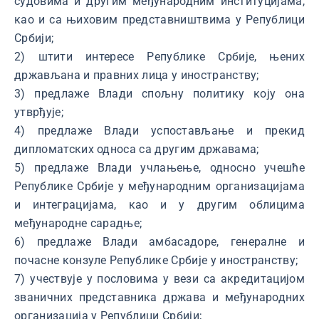
судовима и другим међународним институцијама,
као и са њиховим представништвима у Републици
Србији;
2) штити интересе Републике Србије, њених
држављана и правних лица у иностранству;
3) предлаже Влади спољну политику коју она
утврђује;
4) предлаже Влади успостављање и прекид
дипломатских односа са другим државама;
5) предлаже Влади учлањење, односно учешће
Републике Србије у међународним организацијама
и интеграцијама, као и у другим облицима
међународне сарадње;
6) предлаже Влади амбасадоре, генералне и
почасне конзуле Републике Србије у иностранству;
7) учествује у пословима у вези са акредитацијом
званичних представника држава и међународних
организација у Републици Србији;