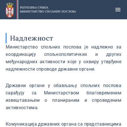
Прескочи
на
РЕПУБЛИКА СРБИЈА
МИНИСТАРСТВО СПОЉНИХ ПОСЛОВА
главни
део
садржаја
Надлежност
Министарство спољних послова је надлежно за
координацију спољнополитичких и других
међународних активности које у оквиру утврђене
надлежности спроводе државни органи.
Државни органи у обављању спољних послова
сарађују са Министарством благовременим
извештавањем о планираним и спроведеним
активностима.
Комуникација државних органа са представницима