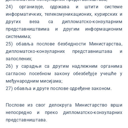
24) организује, одржава и штити системе
информатичких, телекомуникационих, курирских и
других веза са дипломатско-конзуларним
представништвима и другим информационим
системима;
25) обавља послове безбедности Министарства,
дипломатско-конзуларних представништава и
запослених;
26) у сарадњи са другим надлежним органима
сагласно посебном закону обезбеђује учешће у
међународним мисијама;
27) обавља и друге послове одређене законом.
Послове из свог делокруга Министарство врши
непосредно и преко дипломатско-конзуларних
представништава.