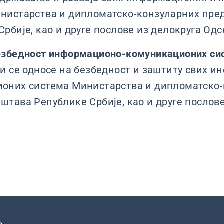
нистарства и дипломатско-конзуларних пре
Србије, као и друге послове из делокруга Одс
езбедност информационо-комуникационих си
ји се односе на безбедност и заштиту свих 
оних система Министарства и дипломатско-
штава Републике Србије, као и друге послове