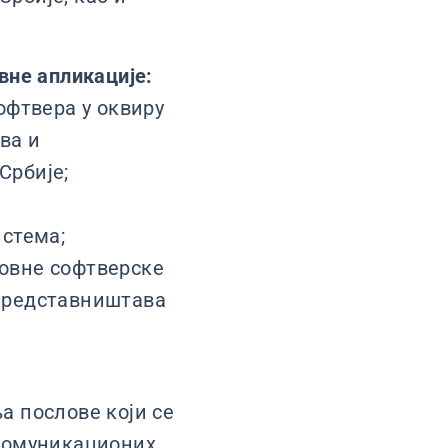
вне апликације:
офтвера у оквиру
ва и
Србије;
стема;
ловне софтверске
представништава
а послове који се
 комуникационих