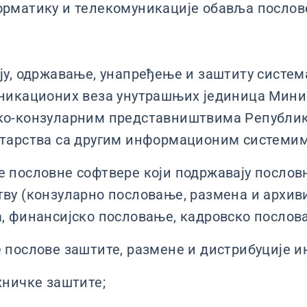
матику и телекомуникације обавља послове
ју, одржавање, унапређење и заштиту систе
никационих веза унутрашњих јединица Мини
о-конзуларним представништвима Републике
тарства са другим информационим системим
 пословне софтвере који подржавају пословн
ву (конзуларно пословање, размена и архи
, финансијско пословање, кадровско послова
 послове заштите, размене и дистрибуције и
хничке заштите;