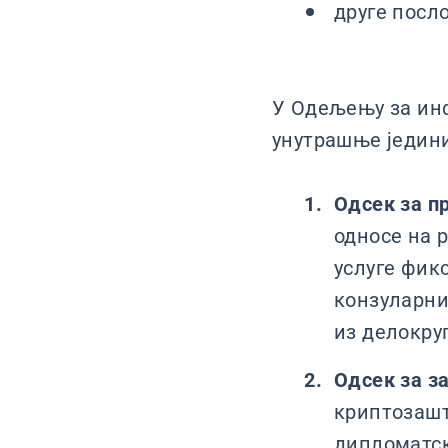
друге посл
У Одељењу за инф
унутрашње једин
Одсек за п
односе на 
услуге фик
конзуларни
из делокру
Одсек за з
криптозашт
дипломатск