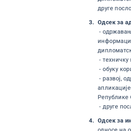
друге посл
Одсек за а
- одржавањ
информацио
дипломатск
- техничку
- обуку ко
- развој, 
апликације
Републике 
- друге пос
Одсек за и
односе на 