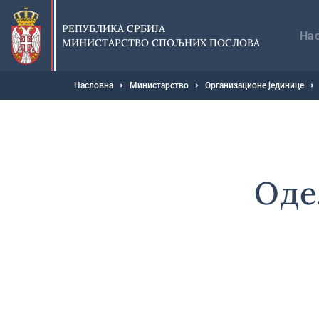
Прескочи
Гл
на
на
РЕПУБЛИКА СРБИЈА
главни
На
МИНИСТАРСТВО СПОЉНИХ ПОСЛОВА
део
садржаја
Мрвице
Насловна
Министарство
Организационе јединице
Оде