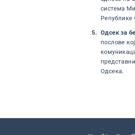
система Ми
Републике 
Одсек за б
послове ко
комуникаци
представни
Одсека.
Подножје