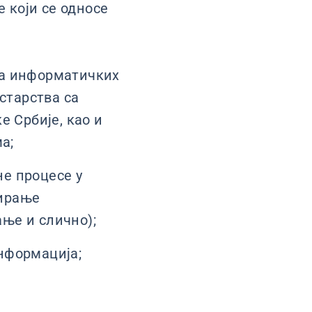
 који се односе
ма информатичких
старства са
 Србије, као и
а;
е процесе у
вирање
ње и слично);
нформација;