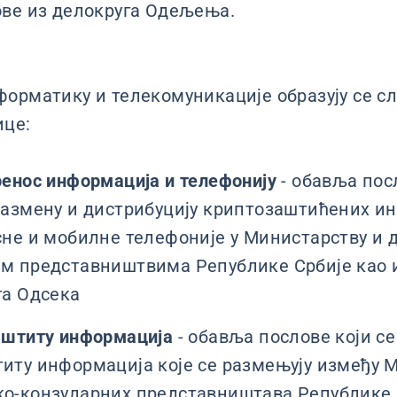
ове из делокруга Одељења.
орматику и телекомуникације образују се с
ице:
ренос информација и телефонију
- обавља посл
размену и дистрибуцију криптозаштићених и
сне и мобилне телефоније у Министарству и 
м представништвима Републике Србије као и
га Одсека
аштиту информација
- обавља послове који се
иту информација које се размењују између 
о-конзуларних представништава Републике С