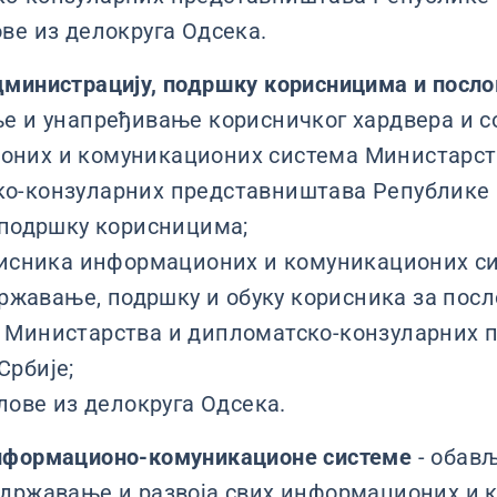
ове из делокруга Одсека.
дминистрацију, подршку корисницима и посло
е и унапређивање корисничког хардвера и с
них и комуникационих система Министарст
о-конзуларних представништава Републике 
 подршку корисницима;
рисника информационих и комуникационих си
одржавање, подршку и обуку корисника за пос
 Министарства и дипломатско-конзуларних 
Србије;
лове из делокруга Одсека.
нформационо-комуникационе системе
- обављ
одржавање и развоја свих информационих и