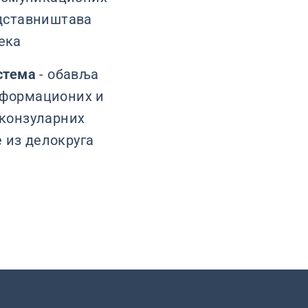
дставништава
ека
стема
- обавља
информационих и
конзуларних
 из делокруга