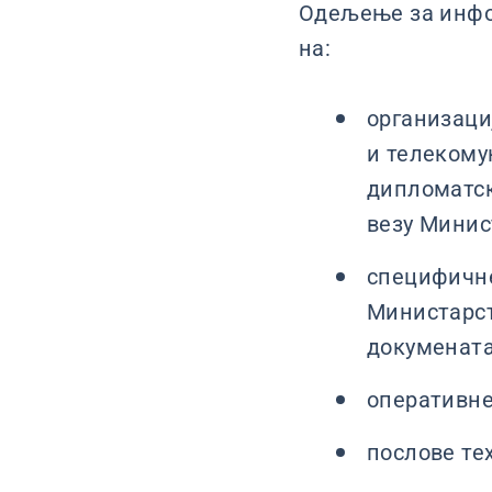
Одељење за инфор
на:
организаци
и телекому
дипломатск
везу Минис
специфичне
Министарст
докумената
оперативне
послове те