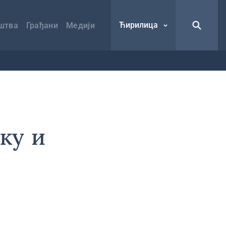
Ћирилица
штва
Грађани
Медији
ку и