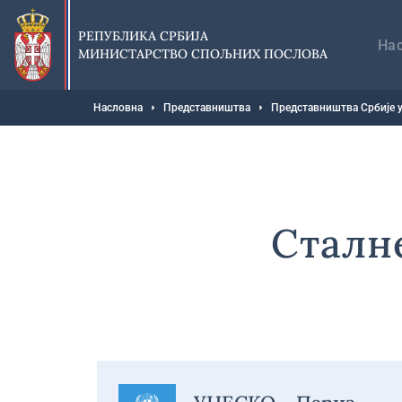
Прескочи
Гл
на
на
РЕПУБЛИКА СРБИЈА
главни
На
МИНИСТАРСТВО СПОЉНИХ ПОСЛОВА
део
садржаја
Мрвице
Насловна
Представништва
Представништва Србије у
Сталн