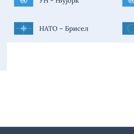
УН - Њујорк
НАТО – Брисел