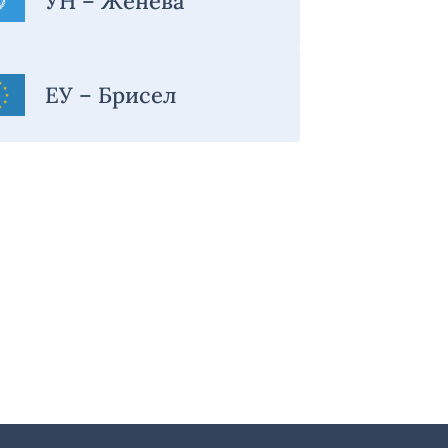
УН – Женева
ЕУ – Брисел