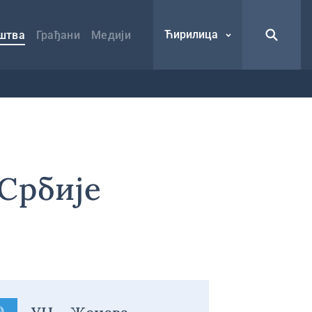
Ћирилица
штва
Грађани
Медији
Србије