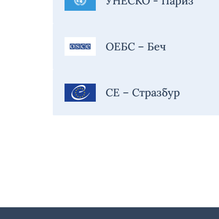
УНЕСКО - Париз
ОЕБС – Беч
СЕ – Стразбур