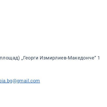
г (площад) „Георги Измирлиев-Македонче“ 1
rbia.bg@gmail.com