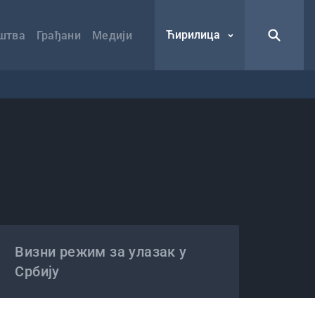
Ћирилица
штва
Грађани
Медији
Визни режим за улазак у
Србију