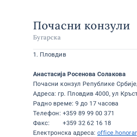
Почасни конзули
Бугарска
1. Пловдив
Анастасија Росенова Солакова
Почасни конзул Републике Србије/ H
Адреса: гр. Пловдив 4000, ул Кръс
Радно време: 9 до 17 часова
Teлефон: +359 89 99 00 371
Факс: +359 32 62 16 18
Електронска адреса:
office.honora