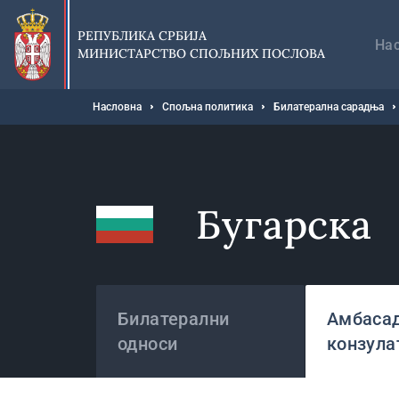
Прескочи
Гл
на
на
РЕПУБЛИКА СРБИЈА
главни
На
МИНИСТАРСТВО СПОЉНИХ ПОСЛОВА
део
садржаја
Мрвице
Насловна
Спољна политика
Билатерална сарадња
Бугарска
Државе
Билатерални
Амбасад
односи
конзула