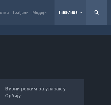
Ћирилица
штва
Грађани
Медији
Визни режим за улазак у
Србију