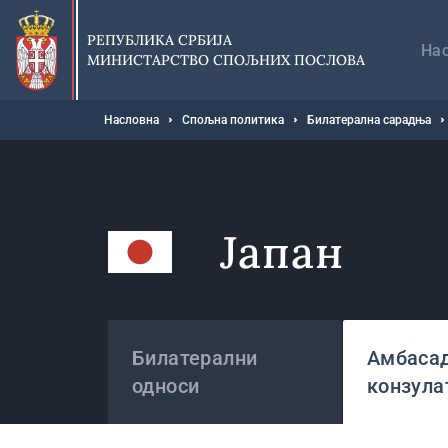
Прескочи
Гл
на
на
РЕПУБЛИКА СРБИЈА
главни
На
МИНИСТАРСТВО СПОЉНИХ ПОСЛОВА
део
садржаја
Мрвице
Насловна
Спољна политика
Билатерална сарадња
Јапан
Државе
Билатерални
Амбасад
односи
конзула