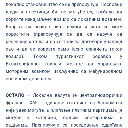
локално становништво се не препоручује. Пословни
људи и посетиоци би, по могућству, требало да
користе изнајмљено возило са локалним возачем.
Број такси возила није велики и иста се могу
користити (препоручује се да се наруче са
рецепције хотела и да се тарифа договори унапред
као и да се користе само јасно означена такси
возила). Током туристичког боравка у
Екваторијалној Гвинеји можете да управљате
моторним возилом искључиво са међународном
возачком дозволом.
ОСТАЛО –
Локална валута је централноафрички
франак - XAF. Подизање готовине са банкомата
није увек могуће, а плаћање платним картицама је
могуће у хотелима, бољим ресторанима и
радњама. Препоручује се поседовање одређене