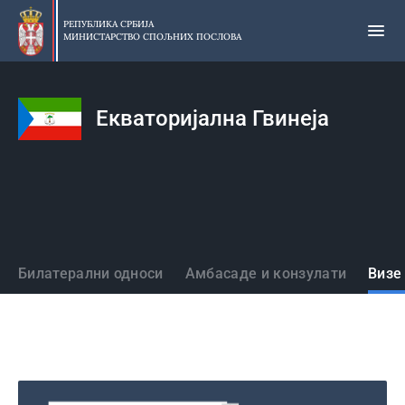
Прескочи
на
РЕПУБЛИКА СРБИЈА
МИНИСТАРСТВО СПОЉНИХ ПОСЛОВА
главни
део
садржаја
Екваторијална Гвинеја
Државе
Билатерални односи
Амбасаде и конзулати
Визе