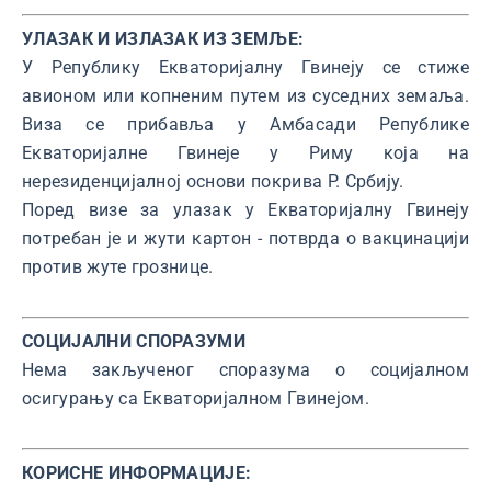
УЛАЗАК И ИЗЛАЗАК ИЗ ЗЕМЉЕ:
У Републику Екваторијалну Гвинеју се стиже
авионом или копненим путем из суседних земаља.
Виза се прибавља у Амбасади Републике
Екваторијалне Гвинеје у Риму која на
нерезиденцијалној основи покрива Р. Србију.
Поред визе за улазак у Екваторијалну Гвинеју
потребан је и жути картон - потврда о вакцинацији
против жуте грознице.
СОЦИЈАЛНИ СПОРАЗУМИ
Нема закљученог споразума о социјалном
осигурању са Екваторијалном Гвинејом.
КОРИСНЕ ИНФОРМАЦИЈЕ: