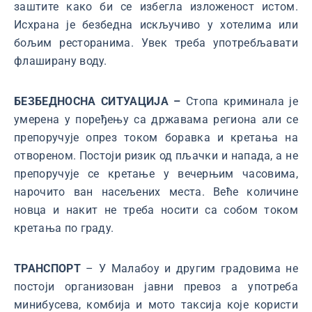
заштите како би се избегла изложеност истом.
Исхрана је безбедна искључиво у хотелима или
бољим ресторанима. Увек треба употребљавати
флаширану воду.
БЕЗБЕДНОСНА СИТУАЦИЈА –
Стопа криминала је
умерена у поређењу са државама региона али се
препоручује опрез током боравка и кретања на
отвореном. Постоји ризик од пљачки и напада, а не
препоручује се кретање у вечерњим часовима,
нарочито ван насељених места. Веће количине
новца и накит не треба носити са собом током
кретања по граду.
ТРАНСПОРТ
– У Малабоу и другим градовима не
постоји организован јавни превоз а употреба
минибусева, комбија и мото таксија које користи