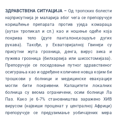
ЗДРАВСТВЕНА СИТУАЦИЈА –
Од тропских болести
најприсутнија је маларија због чега се препоручује
коришћење препарата против уједа комараца
(аутан тропикал и сл.) као и ношење одеће која
покрива тело (дуге панталоне,кошуље дугих
рукава). Такође, у Екваторијалној Гвинеји су
присутни жута грозница, денга, вирус зика и
пужева грозница (билхарзија или шисостомијаза).
Препоручује се поседовање путног здравственог
осигурања као и одређене количине новца којим би
трошкови у болници и медицинске евакуације
могли бити покривени. Капацитети локалних
болница су веома ограничени, осим болнице Ла
Паз. Како је 6-7% становништва заражено ХИВ
вирусом (највиши проценат у централној Африци)
препоручује се предузимање уобичајених мера