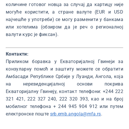
количине готовог новца за случај да картицу није
могуће користити, а стране валуте (EUR и USD
најчешће у употреби) се могу разменити у банкама
или хотелима (обзиром да је реч о регионалној
валути курс је фиксан).
Контакти:
Приликом боравка у Екваторијалној Гвинеји за
конзуларну помоћ и заштиту можете се обратити
Амбасади Републике Србије у Луанди, Ангола, која
на нерезиденцијалној основи покрива
Екваторијалну Гвинеју, контакт телефони: +244 222
321 421, 222 327 240, 222 320 393, као и на број
мобилног телефона + 244 945 904 912 или путем
електронске поште
srb.emb.angola@mfa.rs
.