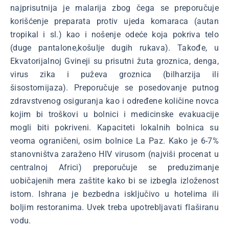
najprisutnija je malarija zbog čega se preporučuje
korišćenje preparata protiv ujeda komaraca (autan
tropikal i sl.) kao i nošenje odeće koja pokriva telo
(duge pantalone,košulje dugih rukava). Takođe, u
Ekvatorijalnoj Gvineji su prisutni žuta groznica, denga,
virus zika i puževa groznica (bilharzija ili
šisostomijaza). Preporučuje se posedovanje putnog
zdravstvenog osiguranja kao i određene količine novca
kojim bi troškovi u bolnici i medicinske evakuacije
mogli biti pokriveni. Kapaciteti lokalnih bolnica su
veoma ograničeni, osim bolnice La Paz. Kako je 6-7%
stanovništva zaraženo HIV virusom (najviši procenat u
centralnoj Africi) preporučuje se preduzimanje
uobičajenih mera zaštite kako bi se izbegla izloženost
istom. Ishrana je bezbedna isključivo u hotelima ili
boljim restoranima. Uvek treba upotrebljavati flaširanu
vodu.