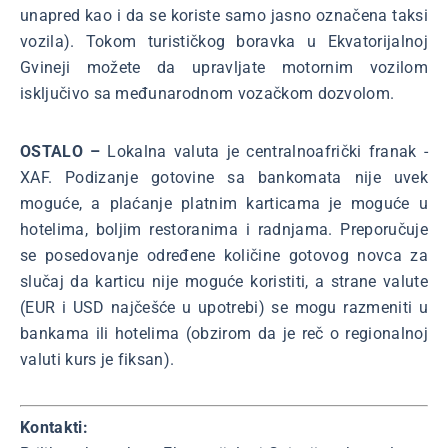
unapred kao i da se koriste samo jasno označena taksi
vozila). Tokom turističkog boravka u Ekvatorijalnoj
Gvineji možete da upravljate motornim vozilom
isključivo sa međunarodnom vozačkom dozvolom.
OSTALO –
Lokalna valuta je centralnoafrički franak -
XAF. Podizanje gotovine sa bankomata nije uvek
moguće, a plaćanje platnim karticama je moguće u
hotelima, boljim restoranima i radnjama. Preporučuje
se posedovanje određene količine gotovog novca za
slučaj da karticu nije moguće koristiti, a strane valute
(EUR i USD najčešće u upotrebi) se mogu razmeniti u
bankama ili hotelima (obzirom da je reč o regionalnoj
valuti kurs je fiksan).
Kontakti: