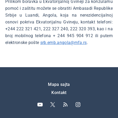
Prilikom boravka u Ekvatorijalnoj Gvineji za konzularnu
pomoć i zaštitu možete se obratiti Ambasadi Republike
Srbije u Luandi, Angola, koja na nerezidencijalnoj
osnovi pokriva Ekvatorijalnu Gvineju, kontakt telefoni:
+244 222 321 421, 222 327 240, 222 320 393, kao i na
broj mobilnog telefona + 244 945 904 912 ili putem
elektronske pošte
srb.emb.angola@mfa.rs
.
Подножје
Mapa sajta
Kontakt