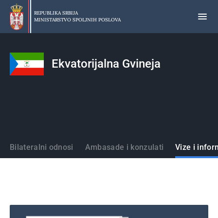
Preskoči
na
REPUBLIKA SRBIJA
MINISTARSTVO SPOLJNIH POSLOVA
glavni
deo
sadržaja
Ekvatorijalna Gvineja
Države
Bilateralni odnosi
Ambasade i konzulati
Vize i infor