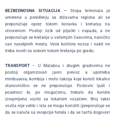
BEZBEDNOSNA SITUACIJA –
Stopa kriminala je
umerena u poređenju sa državama regiona ali se
preporučuje oprez tokom boravka i kretanja na
otvorenom. Postoji rizik od pljački i napada, a ne
preporučuje se kretanje u večernjim časovima, naročito
van naseljenih mesta. Veće količine novca i nakit ne
treba nositi sa sobom tokom kretanja po gradu.
TRANSPORT
– U Malabou i drugim gradovima ne
postoji organizovan javni prevoz a upotreba
minibuseva, kombija i moto taksija koje koristi lokalno
stanovništvo se ne preporučuje. Poslovni ljudi i
posetioci bi, po mogućstvu, trebalo da koriste
iznajmljeno vozilo sa lokalnim vozačem. Broj taksi
vozila nije veliki i ista se mogu koristiti (preporučuje se
da se naruče sa recepcije hotela i da se tarifa dogovori