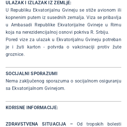
ULAZAK I IZLAZAK IZ ZEMLjE:
U Republiku Ekvatorijalnu Gvineju se stiže avionom ili
kopnenim putem iz susednih zemalja. Viza se pribavlja
u Ambasadi Republike Ekvatorijalne Gvineje u Rimu
koja na nerezidencijalnoj osnovi pokriva R. Srbiju.
Pored vize za ulazak u Ekvatorijalnu Gvineju potreban
je i žuti karton - potvrda o vakcinaciji protiv žute
groznice.
SOCIJALNI SPORAZUMI
Nema zaključenog sporazuma o socijalnom osiguranju
sa Ekvatorijalnom Gvinejom.
KORISNE INFORMACIJE:
ZDRAVSTVENA SITUACIJA –
Od tropskih bolesti