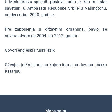
U Ministarstvu spoljnih poslova radio je, kao ministar
savetnik, u Ambasadi Republike Srbije u Vašingtonu,
od decembra 2020. godine.
Pre zaposlenja u državnim organima, bavio se
novinarstvom od 2004. do 2012. godine.
Govori engleski i ruski jezik.
Oženjen je Emilijom, sa kojom ima sina Jovana i ćerku
Katarinu.
Подножје
Mapa sajta