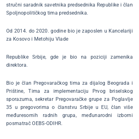
stručni saradnik savetnika predsednika Republike i član
Spoljnopolitičkog tima predsednika.
Od 2014. do 2020. godine bio je zaposlen u Kancelariji
za Kosovo i Metohiju Vlade
Republike Srbije, gde je bio na poziciji zamenika
direktora.
Bio je član Pregovaračkog tima za dijalog Beograda i
Prištine, Tima za implementaciju Prvog briselskog
sporazuma, sekretar Pregovaračke grupe za Poglavlje
35 u pregovorima o članstvu Srbije u EU, član više
međuresornih radnih grupa, međunarodni izborni
posmatrač OEBS-ODIHR.