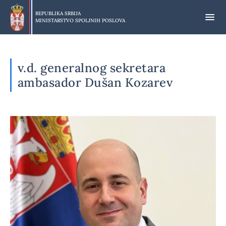
Preskoči
na
REPUBLIKA SRBIJA
MINISTARSTVO SPOLJNIH POSLOVA
glavni
deo
sadržaja
v.d. generalnog sekretara
ambasador Dušan Kozarev