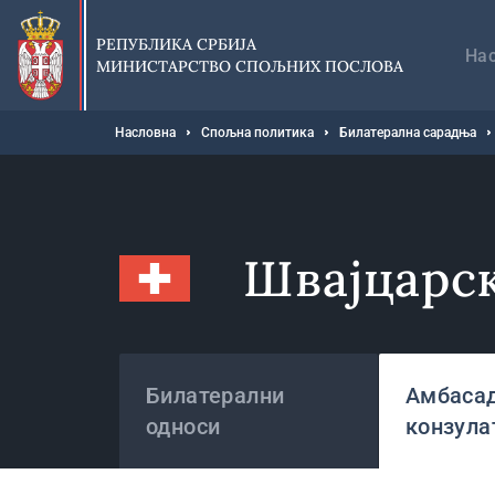
Прескочи
Гл
на
на
РЕПУБЛИКА СРБИЈА
главни
На
МИНИСТАРСТВО СПОЉНИХ ПОСЛОВА
део
садржаја
Мрвице
Насловна
Спољна политика
Билатерална сарадња
Швајцарс
Државе
Билатерални
Амбасад
односи
конзула