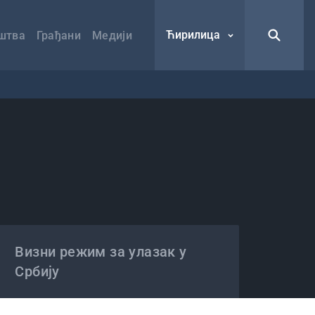
Ћирилица
штва
Грађани
Медији
Визни режим за улазак у
Србију