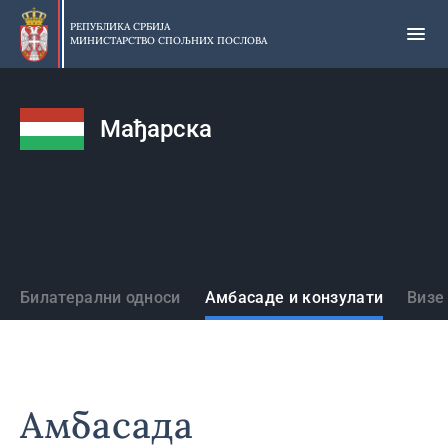
Прескочи
на
РЕПУБЛИКА СРБИЈА
МИНИСТАРСТВО СПОЉНИХ ПОСЛОВА
главни
део
садржаја
Мађарска
Државе
Билатерални односи
Амбасаде и конзулати
Визе
Амбасада