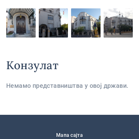
Конзулат
Немамо представништва у овој држави.
Подножје
Мапа сајта