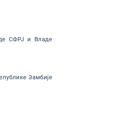
аде СФРЈ и Владе
Републике Замбије