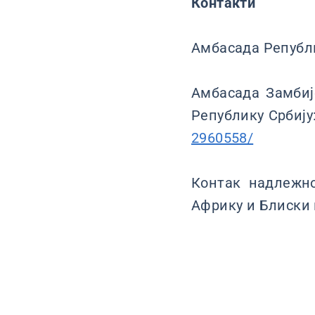
Контакти
Амбасада Републи
Амбасада Замбије
Републику Србију
2960558/
Контак надлежн
Африку и Блиски и