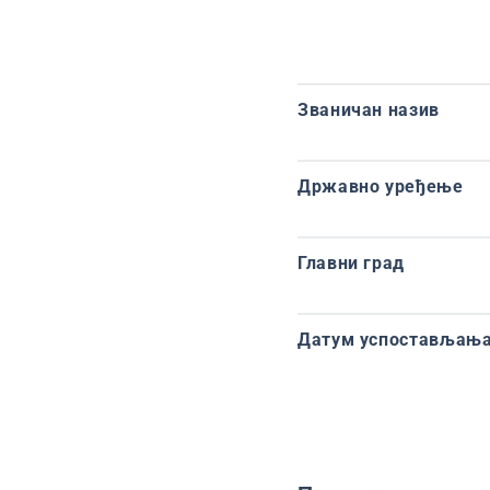
Званичан назив
Државно уређење
Главни град
Датум успостављања