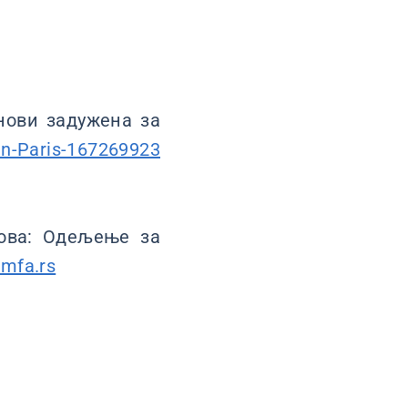
снови задужена за
n-Paris-167269923
ова: Одељење за
mfa.rs