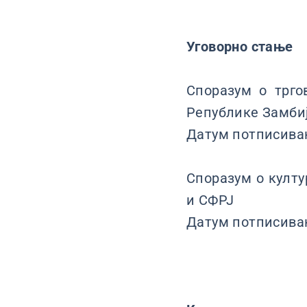
Уговорно стање
Споразум о трго
Републике Замби
Датум потписивањ
Споразум о култу
и СФРЈ
Датум потписивањ