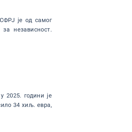
СФРЈ је од самог
 за независност.
у 2025. години је
сило 34 хиљ. евра,