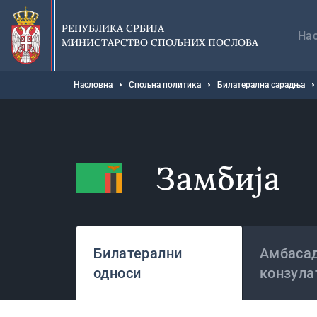
Прескочи
Гл
на
на
РЕПУБЛИКА СРБИЈА
главни
На
МИНИСТАРСТВО СПОЉНИХ ПОСЛОВА
део
садржаја
Мрвице
Насловна
Спољна политика
Билатерална сарадња
Замбија
Државе
Билатерални
Амбасад
односи
конзула