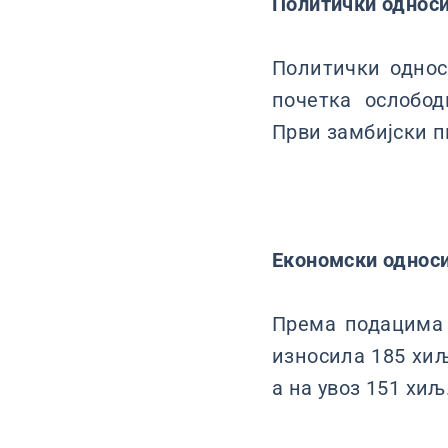
Политички однос
Политички однос
почетка ослобод
Први замбијски п
Економски однос
Према подацима Р
износила 185 хиљ.
а на увоз 151 хиљ