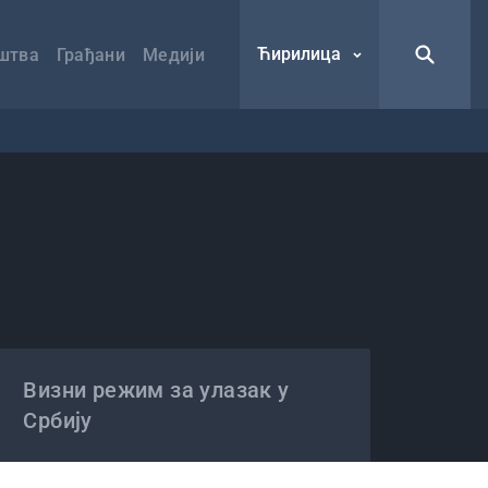
Ћирилица
штва
Грађани
Медији
Визни режим за улазак у
Србију