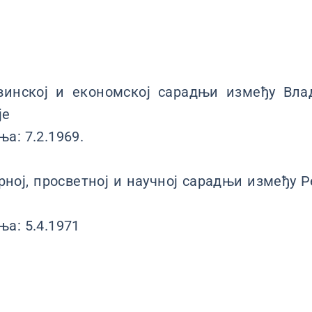
винској и економској сарадњи између Вл
је
а: 7.2.1969.
рној, просветној и научној сарадњи између 
а: 5.4.1971