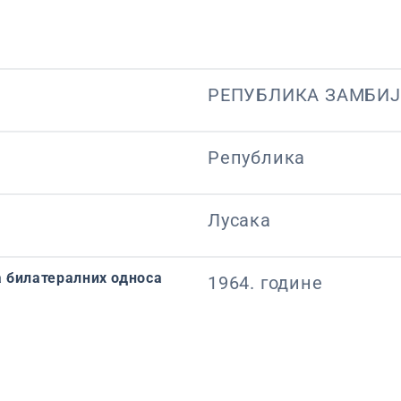
РЕПУБЛИКА ЗАМБИ
Република
Лусака
 билатералних односа
1964. године