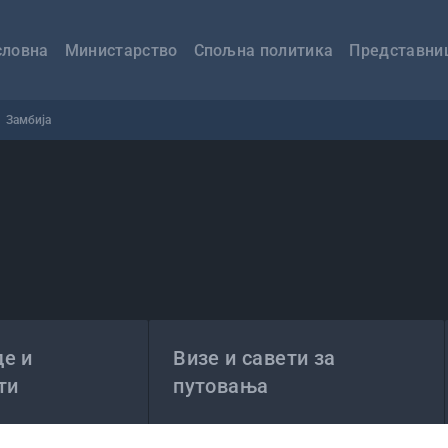
авна
вигација
словна
Министарство
Спољна политика
Представни
Замбија
е и
Визе и савети за
ти
путовања