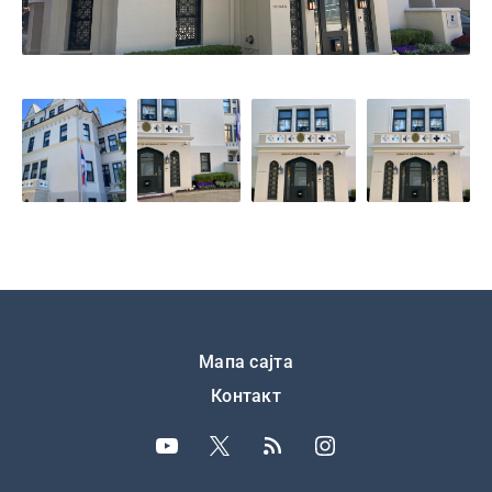
Подножје
Мапа сајта
Контакт