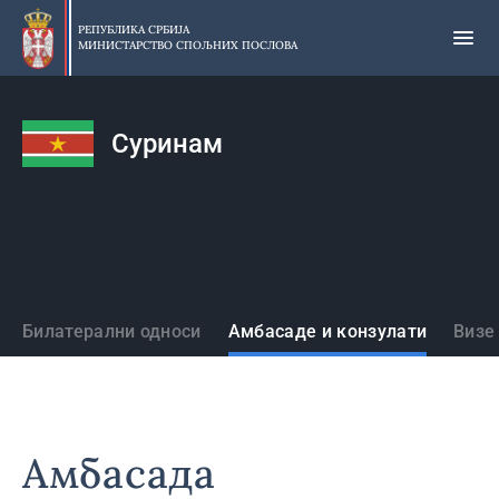
Прескочи
на
РЕПУБЛИКА СРБИЈА
МИНИСТАРСТВО СПОЉНИХ ПОСЛОВА
главни
део
садржаја
Суринам
Државе
Билатерални односи
Амбасаде и конзулати
Визе
Амбасада