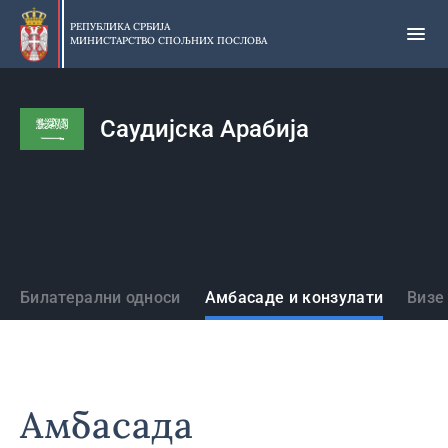
Прескочи
на
РЕПУБЛИКА СРБИЈА
МИНИСТАРСТВО СПОЉНИХ ПОСЛОВА
главни
део
садржаја
Саудијска Арабија
Државе
Билатерални односи
Амбасаде и конзулати
Визе
Амбасада