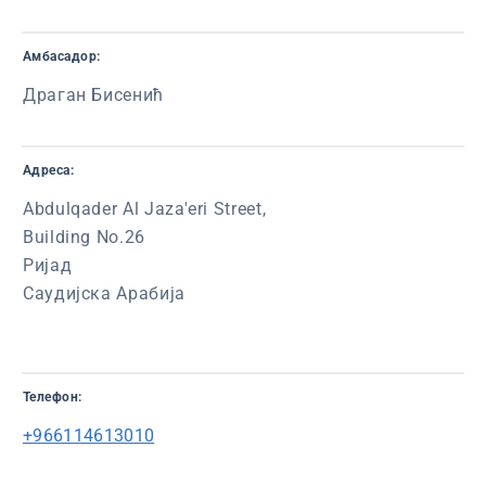
Амбасадор:
Драган Бисенић
Адреса:
Abdulqader Al Jaza'eri Street,
Building No.26
Ријад
Саудијска Арабија
Телефон:
+966114613010