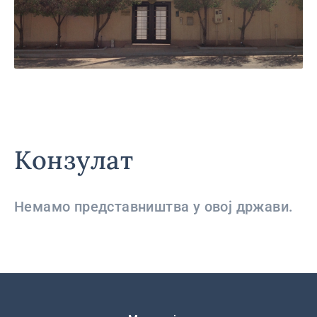
Конзулат
Немамо представништва у овој држави.