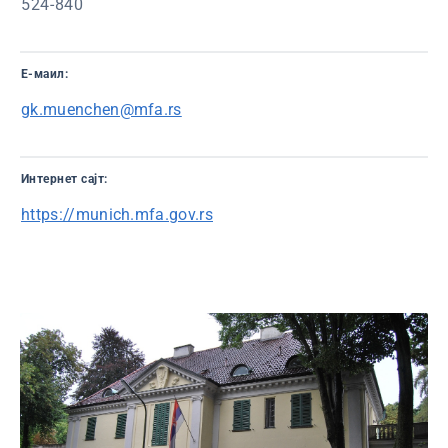
524-840
Е-маил:
gk.muenchen@mfa.rs
Интернет сајт:
https://munich.mfa.gov.rs