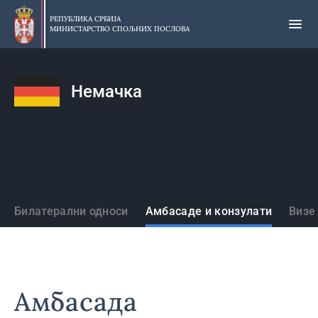
Прескочи
на
РЕПУБЛИКА СРБИЈА
МИНИСТАРСТВО СПОЉНИХ ПОСЛОВА
главни
део
садржаја
Немачка
Државе
Билатерални односи
Амбасаде и конзулати
Визе
Амбасада