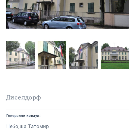
Диселдорф
Генерални конзул:
Небојша Татомир