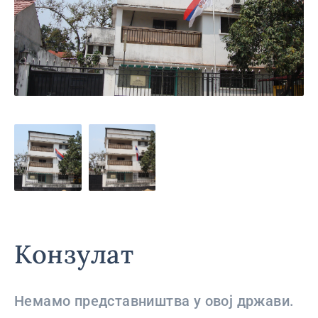
Конзулат
Немамо представништва у овој држави.