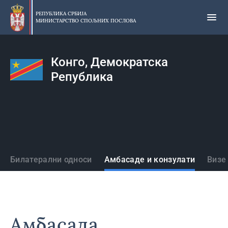
Прескочи
на
РЕПУБЛИКА СРБИЈА
МИНИСТАРСТВО СПОЉНИХ ПОСЛОВА
главни
део
садржаја
Конго, Демократска
Република
Државе
Билатерални односи
Амбасаде и конзулати
Визе
Амбасада