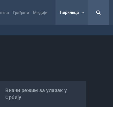
Ћирилица
штва
Грађани
Медији
Визни режим за улазак у
Србију