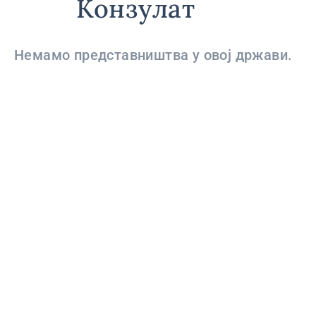
Конзулат
Немамо представништва у овој држави.