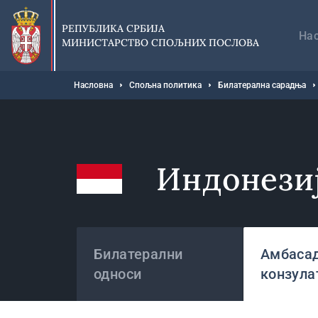
Прескочи
Гл
на
на
РЕПУБЛИКА СРБИЈА
главни
На
МИНИСТАРСТВО СПОЉНИХ ПОСЛОВА
део
садржаја
Мрвице
Насловна
Спољна политика
Билатерална сарадња
Индонези
Државе
Билатерални
Амбасад
односи
конзула