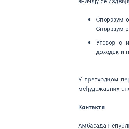
значају се издвај
Споразум о
Споразум о
Уговор о 
доходак и 
У претходном пе
међудржавних сп
Контакти
Амбасада Републи