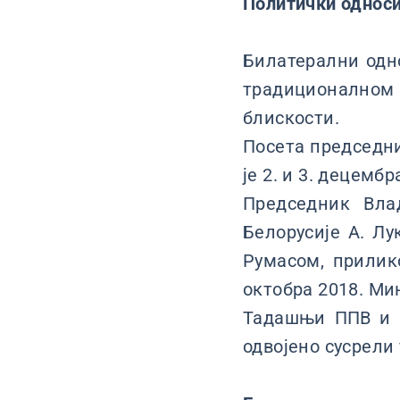
Политички однос
Билатерални одно
традиционалном 
блискости.
Посета председни
је 2. и 3. децембр
Председник Вла
Белорусије А. Л
Румасом, прилик
октобра 2018. Ми
Тадашњи ППВ и М
одвојено сусрели