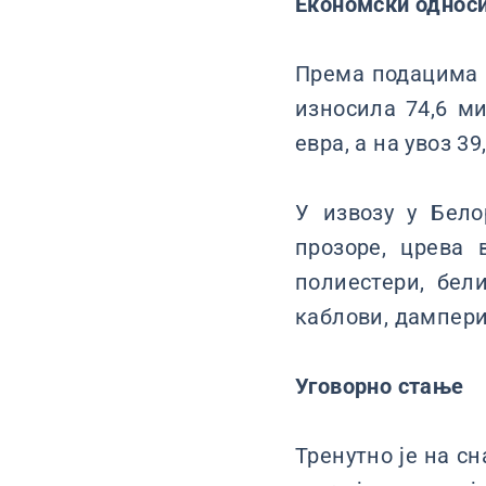
Економски однос
Према подацима Р
износила 74,6 ми
евра, а на увоз 39
У извозу у Бело
прозоре, црева 
полиестери, бели
каблови, дампери,
Уговорно стање
Тренутно је на сн