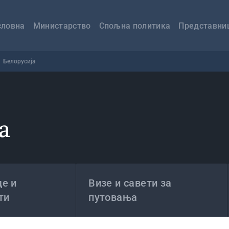
авна
вигација
словна
Министарство
Спољна политика
Представни
Белорусија
а
е и
Визе и савети за
ти
путовања