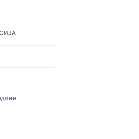
СИЈА
одине.