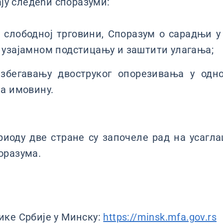
ају следећи споразуми:
 слободној трговини, Споразум о сарадњи у
 узајамном подстицању и заштити улагања;
избегавању двоструког опорезивања у одн
на имовину.
риоду две стране су започеле рад на усагл
оразума.
ке Србије у Минску:
https://minsk.mfa.gov.rs