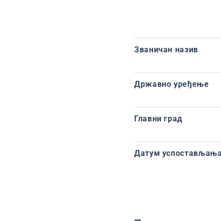
Званичан назив
Државно уређење
Главни град
Датум успостављања