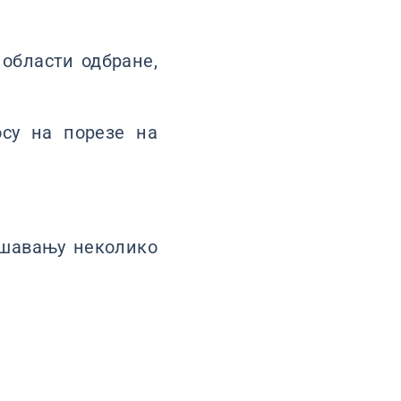
 области одбране,
осу на порезе на
ашавању неколико