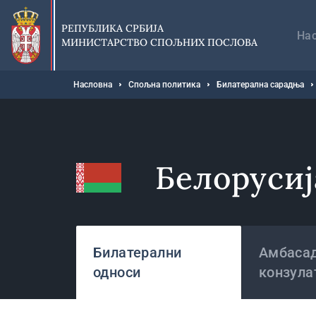
Прескочи
Гл
на
на
РЕПУБЛИКА СРБИЈА
главни
На
МИНИСТАРСТВО СПОЉНИХ ПОСЛОВА
део
садржаја
Мрвице
Насловна
Спољна политика
Билатерална сарадња
Белорусиј
Државе
Билатерални
Амбасад
односи
конзула