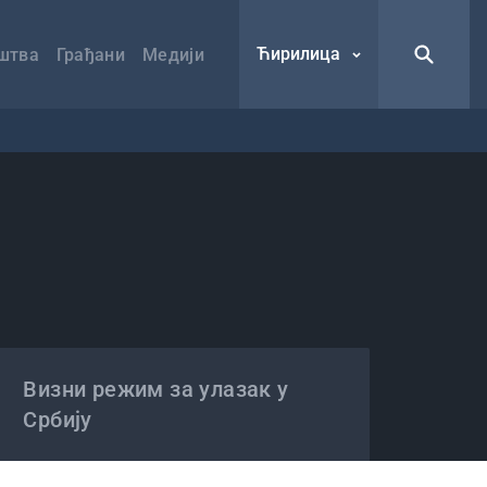
Ћирилица
штва
Грађани
Медији
Визни режим за улазак у
Србију