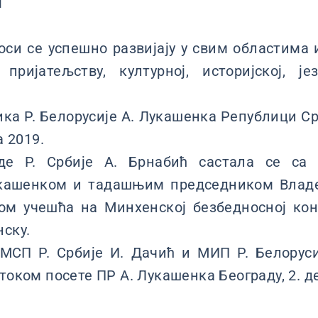
и
си се успешно развијају у свим областима 
пријатељству, културној, историјској, је
ка Р. Белорусије А. Лукашенка Републици С
а 2019.
де Р. Србије А. Брнабић састала се са 
укашенком и тадашњим председником Владе 
ом учешћа на Минхенској безбедносној конф
нску.
СП Р. Србије И. Дачић и МИП Р. Белорусиј
 током посете ПР А. Лукашенка Београду, 2. д