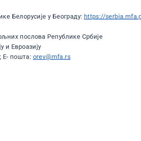
ке Белорусије у Београду:
https://serbia.mfa.
ољних послова Републике Србије
у и Евроазију
; Е- пошта:
orev@mfa.rs