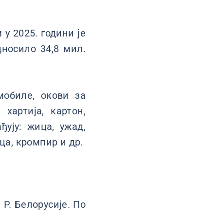
у 2025. години је
дносило 34,8 мил.
мобиле, окови за
хартија, картон,
ђују: жица, ужад,
ца, кромпир и др.
 Р. Белорусије. По