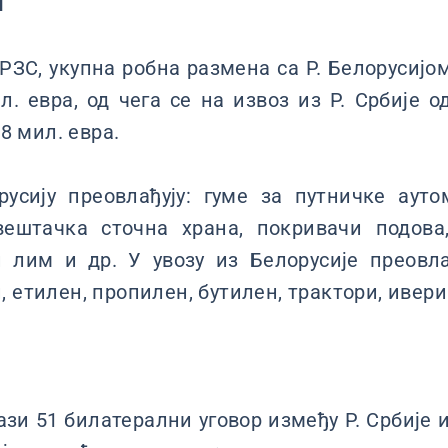
и
ЗС, укупна робна размена са Р. Белорусијом 
л. евра, од чега се на извоз из Р. Србије о
,8 мил. евра.
русију преовлађују: гуме за путничке ауто
вештачка сточна храна, покривачи подова, 
 лим и др. У увозу из Белорусије преовла
 етилен, пропилен, бутилен, трактори, ивери
ази 51 билатерални уговор између Р. Србије и