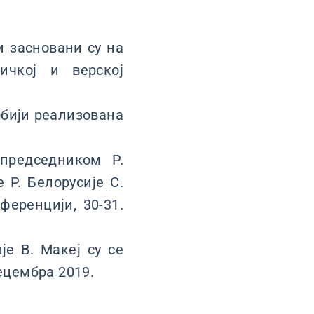
и засновани су на
зичкој и верској
рбији реализована
председником Р.
Р. Белорусије С.
еренцији, 30-31.
е В. Макеј су се
ецембра 2019.