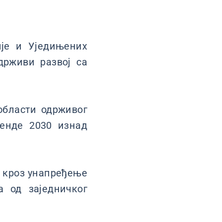
ије и Уједињених
држиви развој са
области одрживог
генде 2030 изнад
 кроз унапређење
а од заједничког