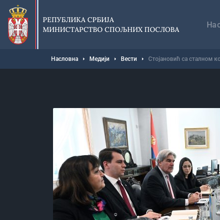
Прескочи
Гл
на
на
РЕПУБЛИКА СРБИЈА
главни
На
МИНИСТАРСТВО СПОЉНИХ ПОСЛОВА
део
садржаја
Мрвице
Насловна
Медији
Вести
Стојановић са сталном 