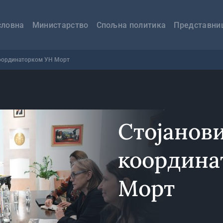
авна
вигација
словна
Министарство
Спољна политика
Представни
координаторком УН Морт
Стојанов
координа
Морт