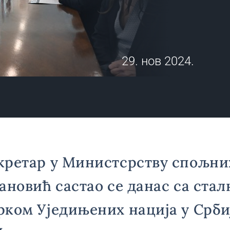
29. нов 2024.
кретар у Министсрству спољни
ановић састао се данас са ста
ком Уједињених нација у Срби