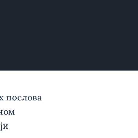
х послова
лном
ји