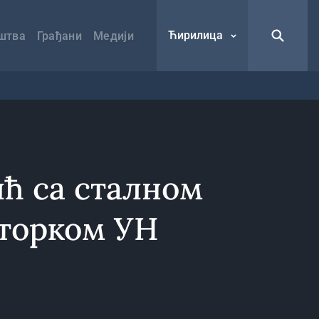
Ћирилица
штва
Грађани
Медији
ић са сталном
торком УН