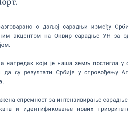
орт.
разговарано о даљој сарадњи између Срб
бним акцентом на Оквир сарадње УН за о
јом.
ла напредак који је наша земљ постигла у 
ћи да су резултати Србије у спровођењу А
а.
ражена спремност за интензивирање сарадње
еката и идентификовање нових приоритет