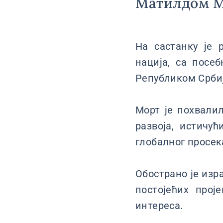
Матилдом М
На састанку је 
нација, са посе
Републиком Срби
Морт је похвали
развоја, истичу
глобалног просек
Обострано је из
постојећих прој
интереса.