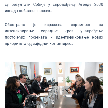
су резултати Србије у спровођењу Агенде 2030
изнад глобалног просека.
Обострано је изражена спремност за
интензивирање сарадње кроз унапређење
постојећих пројеката и идентификовање нових
приоритета од заједничког интереса.