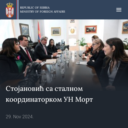
Skip
to
REPUBLIC OF SERBIA
MINISTRY OF FOREIGN AFFAIRS
main
content
Стојановић са сталном
координаторком УН Морт
29. Nov 2024.