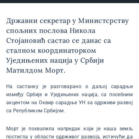
Државни секретар у Министсрству
спољних послова Никола
Стојановић састао се данас са
сталном координаторком
Уједињених нација у Србији
Матилдом Морт.
На састанку је разговарано о даљој сарадњи
између Србије и Уједињених нација, са посебним
акцентом на Оквир сарадње УН за одрживи развој
са Републиком Србијом.
Морт је похвалила напредак који је наша земљ
постигла у области одрживог развоја, истичући да