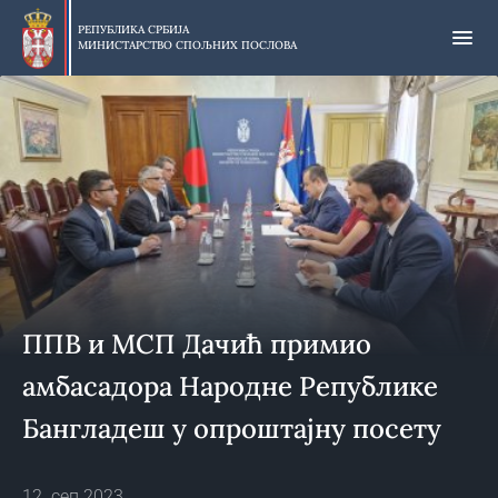
Прескочи
на
РЕПУБЛИКА СРБИЈА
МИНИСТАРСТВО СПОЉНИХ ПОСЛОВА
главни
део
садржаја
ППВ и МСП Дачић примио
амбасадора Народне Републике
Бангладеш у опроштајну посету
12. сеп 2023.