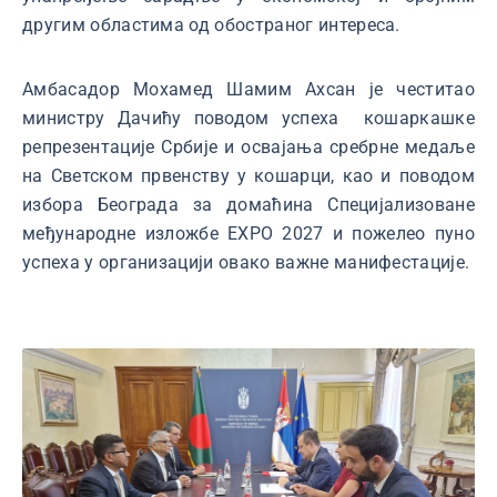
другим областима од обостраног интереса.
Амбасадор Мохамед Шамим Ахсан је честитао
министру Дачићу поводом успеха кошаркашке
репрезентације Србије и освајања сребрне медаље
на Светском првенству у кошарци, као и поводом
избора Београда за домаћина Специјализоване
међународне изложбе ЕХРО 2027 и пожелео пуно
успеха у организацији овако важне манифестације.