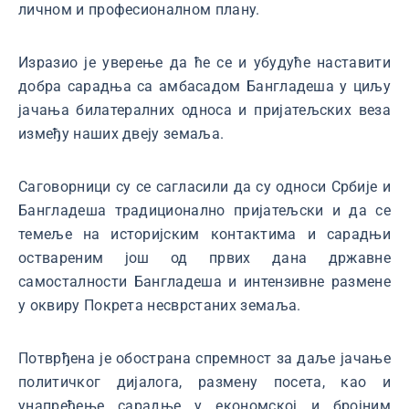
личном и професионалном плану.
Изразио је уверење да ће се и убудуће наставити
добра сарадња са амбасадом Бангладеша у циљу
јачања билатералних односа и пријатељских веза
између наших двеју земаља.
Саговорници су се сагласили да су односи Србије и
Бангладеша традиционално пријатељски и да се
темеље на историјским контактима и сарадњи
оствареним још од првих дана државне
самосталности Бангладеша и интензивне размене
у оквиру Покрета несврстаних земаља.
Потврђена је обострана спремност за даље јачање
политичког дијалога, размену посета, као и
унапређење сарадње у економској и бројним