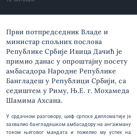
Први потпредседник Владе и
министар спољних послова
Републике Србије Ивица Дачић је
примио данас у опроштајну посету
амбасадора Народне Републике
Бангладеш у Републици Србији, са
седиштем у Риму, Њ.Е. г. Мохамеда
Шамима Ахсана.
У срдачном разговору, шеф српске дипломатије је
захвалио бангладешком амбасадору на ангажману
током његовог мандата и пожелео му успех на