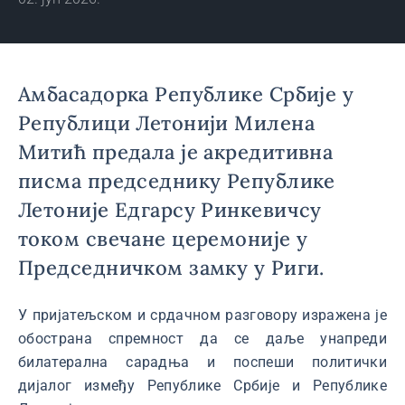
Амбасадорка Републике Србије у
Републици Летонији Милена
Митић предала је акредитивна
писма председнику Републике
Летоније Едгарсу Ринкевичсу
током свечане церемоније у
Председничком замку у Риги.
У пријатељском и срдачном разговору изражена је
обострана спремност да се даље унапреди
билатерална сарадња и поспеши политички
дијалог између Републике Србије и Републике