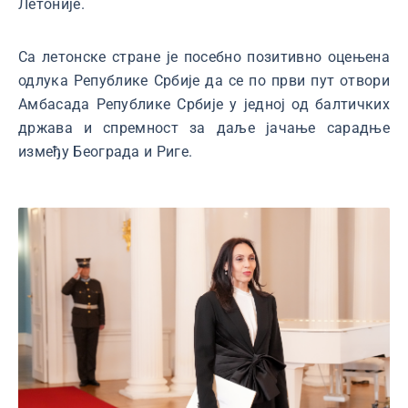
Летоније.
Са летонске стране је посебно позитивно оцењена
одлука Републике Србије да се по први пут отвори
Амбасада Републике Србије у једној од балтичких
држава и спремност за даље јачање сарадње
између Београда и Риге.