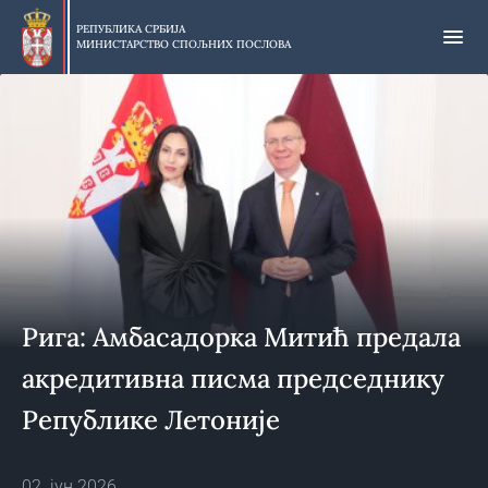
Прескочи
на
РЕПУБЛИКА СРБИЈА
МИНИСТАРСТВО СПОЉНИХ ПОСЛОВА
главни
део
садржаја
Рига: Амбасадорка Митић предала
акредитивна писма председнику
Републике Летоније
02. јун 2026.