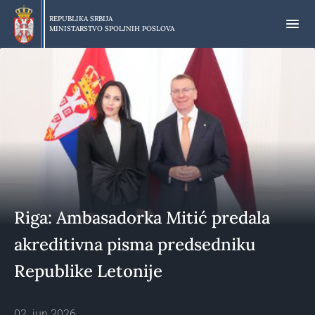
Preskoči
na
REPUBLIKA SRBIJA
MINISTARSTVO SPOLJNIH POSLOVA
glavni
deo
sadržaja
Riga: Ambasadorka Mitić predala
akreditivna pisma predsedniku
Republike Letonije
02. jun 2026.