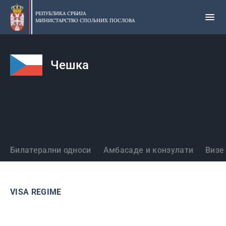
Прескочи
на
РЕПУБЛИКА СРБИЈА
МИНИСТАРСТВО СПОЉНИХ ПОСЛОВА
главни
део
садржаја
Чешка
Државе
Билатерални односи
Амбасаде и конзулати
Визе
VISA REGIME