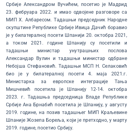
Србије Александром Вучићем, посетио је Мадрид
23. фебруара 2022. и имао одвојене разговоре са
МИП Х. Албаресом. Тадашњи председник Народне
скупштине Републике Србије Ивица Дачић боравио
је у билатералној посети Шпанији 20. октобра 2021,
а током 2021. године Шпанију су посетили и
тадашњи министар унутрашњих послова
Александар Вулин и тадашњи министар одбране
Небојша Стефановић. Тадашњи МСП Н. Селаковић
био је у билатералној посети 4. маја 2021.г.
Министарка за европске интеграције Тања
Мишчевић посетила је Шпанију 12-14. октобра
2023. г. Тадашња председница Владе Републике
Србије Ана Брнабић посетила је Шпанију, у августу
2019. године, на позив тадашњег МИП Краљевине
Шпаније Жозепа Бореља, који је претходно, у марту
2019. године, посетио Србију.