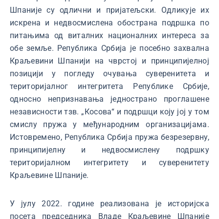
Шпаније су одлични и пријатељски. Одликује их
искрена и недвосмислена обострана подршка по
питањима од виталних националних интереса за
обе земље. Република Србија је посебно захвална
Краљевини Шпанији на чврстој и принципијелној
позицији у погледу очувања суверенитета и
територијалног интегритета Републике Србије,
односно непризнавања једнострано проглашене
независности тзв. „Косова“ и подршци коју јој у том
смислу пружа у међународним организацијама.
Истовремено, Република Србија пружа безрезервну,
принципијелну и недвосмислену подршку
територијалном интегритету и суверенитету
Краљевине Шпаније.
У јулу 2022. године реализована је историјска
посета председника Владе Краљевине Шпаније