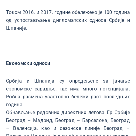
Током 2016. и 2017. године обележено је 100 година
од успостављања дипломатских односа Србије и
Шпаније.
Економски односи
Србија и Шпанија су опредељене за јачање
економске сарадње, где има много потенцијала.
Робна размена узастопно бележи раст последњих
година.
Обнављање редовних директних летова Ер Србије
Београд – Мадрид, Београд – Барселона, Београд
– Валенсија, као и сезонске линије Београд –