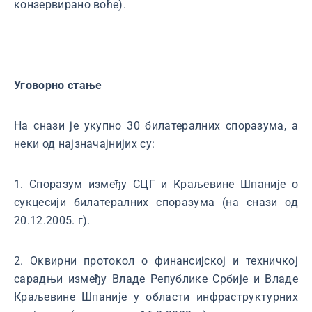
конзервирано воће).
Уговорно стање
На снази је укупно 30 билатералних споразума, а
неки од најзначајнијих су:
1. Споразум између СЦГ и Краљевине Шпаније о
сукцесији билатералних споразума (на снази од
20.12.2005. г).
2. Оквирни протокол о финансијској и техничкој
сарадњи између Владе Републике Србије и Владе
Краљевине Шпаније у области инфраструктурних