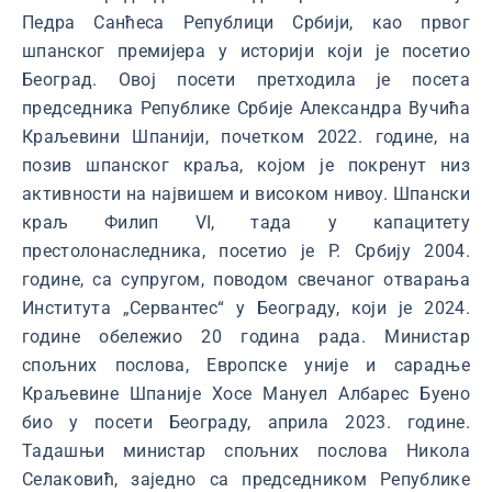
Педра Санћеса Републици Србији, као првог
шпанског премијера у историји који је посетио
Београд. Овој посети претходила је посета
председника Републике Србије Александра Вучића
Краљевини Шпанији, почетком 2022. године, на
позив шпанског краља, којом је покренут низ
активности на највишем и високом нивоу. Шпански
краљ Филип VI, тада у капацитету
престолонаследника, посетио је Р. Србију 2004.
године, са супругом, поводом свечаног отварања
Института „Сервантес“ у Београду, који је 2024.
године обележио 20 година рада. Министар
спољних послова, Европске уније и сарадње
Краљевине Шпаније Хосе Мануел Албарес Буено
био у посети Београду, априла 2023. године.
Тадашњи министар спољних послова Никола
Селаковић, заједно са председником Републике