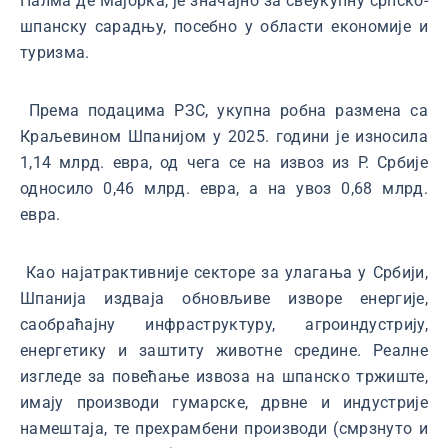
Палма де Мајорка, је значајно за свеукупну српско-
шпанску сарадњу, посебно у области економије и
туризма.
Према подацима РЗС, укупна робна размена са
Краљевином Шпанијом у 2025. години је износила
1,14 млрд. евра, од чега се на извоз из Р. Србије
односило 0,46 млрд. евра, а на увоз 0,68 млрд.
евра.
Као најатрактивније секторе за улагања у Србији,
Шпанија издваја обновљиве изворе енергије,
саобраћајну инфраструктуру, агроиндустрију,
енергетику и заштиту животне средине. Реалне
изгледе за повећање извоза на шпанско тржиште,
имају производи гумарске, дрвне и индустрије
намештаја, те прехрамбени производи (смрзнуто и