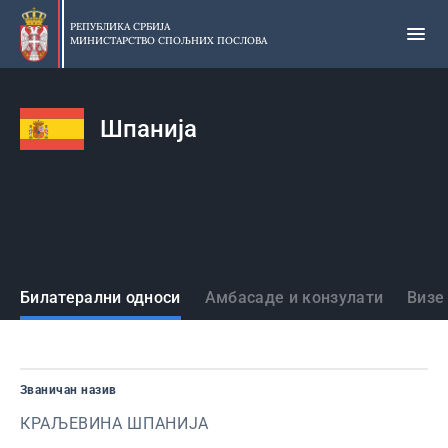
Прескочи
на
РЕПУБЛИКА СРБИЈА
МИНИСТАРСТВО СПОЉНИХ ПОСЛОВА
главни
део
садржаја
Шпанија
Државе
Билатерални односи
Амбасаде и конзулати
Визе
Званичан назив
КРАЉЕВИНА ШПАНИЈА