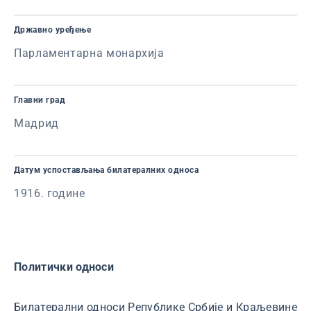
Државно уређење
Парламентарна монархија
Главни град
Мадрид
Датум успостављања билатералних односа
1916. године
Политички односи
Билатерални односи Републике Србије и Краљевине