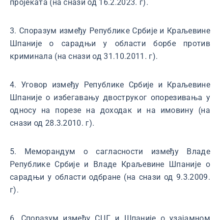
пројеката (на снази од 16.2.2023. г).
3. Споразум између Републике Србије и Краљевине
Шпаније о сарадњи у области борбе против
криминала (на снази од 31.10.2011. г).
4. Уговор између Републике Србије и Краљевине
Шпаније о избегавању двоструког опорезивања у
односу на порезе на доходак и на имовину (на
снази од 28.3.2010. г).
5. Меморандум о сагласности између Владе
Републике Србије и Владе Краљевине Шпаније о
сарадњи у области одбране (на снази од 9.3.2009.
г).
6. Споразум између СЦГ и Шпаније о узајамном