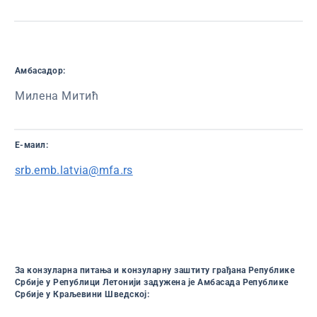
Амбасадор:
Милена Митић
Е-маил:
srb.emb.latvia@mfa.rs
За конзуларна питања и конзуларну заштиту грађана Републике
Србије у Републици Летонији задужена је Амбасада Републике
Србије у Краљевини Шведској: