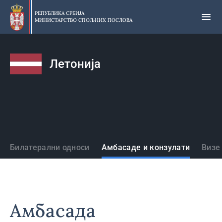
Прескочи
на
РЕПУБЛИКА СРБИЈА
МИНИСТАРСТВО СПОЉНИХ ПОСЛОВА
главни
део
садржаја
Летонија
Државе
Билатерални односи
Амбасаде и конзулати
Визе
Амбасада