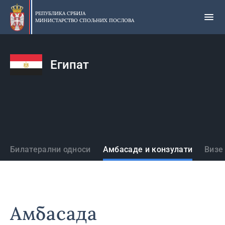
Прескочи
на
РЕПУБЛИКА СРБИЈА
МИНИСТАРСТВО СПОЉНИХ ПОСЛОВА
главни
део
садржаја
Египат
Државе
Билатерални односи
Амбасаде и конзулати
Визе
Амбасада