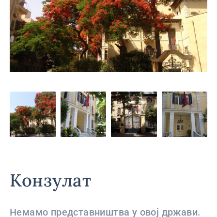
Конзулат
Немамо представништва у овој држави.