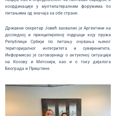
координације у мултилатералним форумима по
питањима од значаја за обе стране.
Државни секретар Јовић захвалио је Аргентини на
доследној и принципијелној подршци коју пружа
Републици Србији по питању очувања њеног
територијалног интегритета и суверенитета.
Информисао је саговорницу о актуелној ситуацији
на Косову и Метохији, као и о току дијалога
Београда и Приштине.