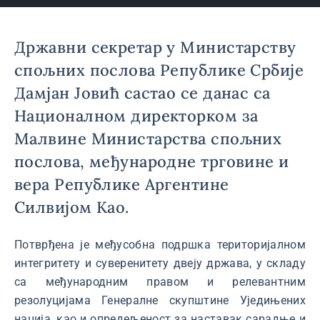
Државни секретар у Министарству
спољних послова Републике Србије
Дамјан Јовић састао се данас са
Националном директорком за
Малвине Министарства спољних
послова, међународне трговине и
вера Републике Аргентине
Силвијом Као.
Потврђена је међусобна подршка територијалном
интегритету и суверенитету двеју држава, у складу
са међународним правом и релевантним
резолуцијама Генералне скупштине Уједињених
нација, као и опредељеност за наставак сарадње и