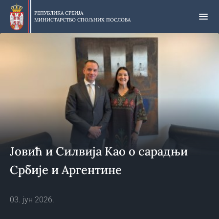
Прескочи
на
РЕПУБЛИКА СРБИЈА
МИНИСТАРСТВО СПОЉНИХ ПОСЛОВА
главни
део
садржаја
Јовић и Силвија Као о сарадњи
Србије и Аргентине
03. јун 2026.