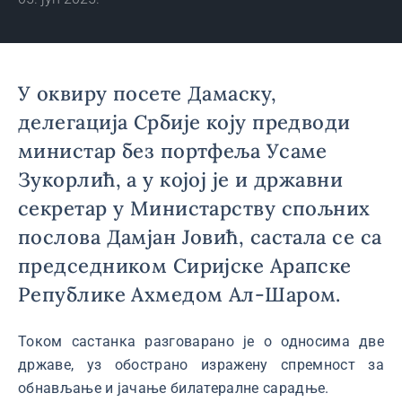
У оквиру посете Дамаску,
делегација Србије коју предводи
министар без портфеља Усаме
Зукорлић, а у којој је и државни
секретар у Министарству спољних
послова Дамјан Јовић, састала се са
председником Сиријске Арапске
Републике Ахмедом Ал-Шаром.
Током састанка разговарано је о односима две
државе, уз обострано изражену спремност за
обнављање и јачање билатералне сарадње.