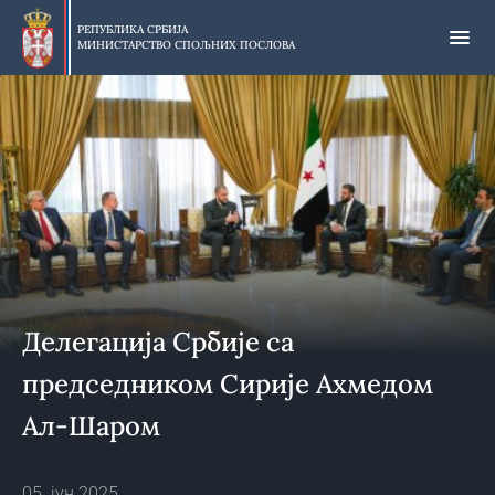
Прескочи
на
РЕПУБЛИКА СРБИЈА
МИНИСТАРСТВО СПОЉНИХ ПОСЛОВА
главни
део
садржаја
Делегација Србије са
председником Сирије Ахмедом
Ал-Шаром
05. јун 2025.