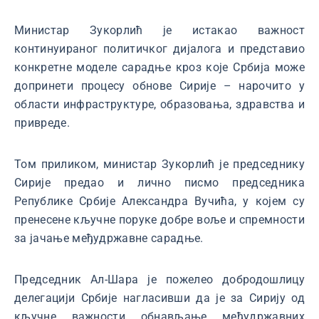
Министар Зукорлић је истакао важност
континуираног политичког дијалога и представио
конкретне моделе сарадње кроз које Србија може
допринети процесу обнове Сирије – нарочито у
области инфраструктуре, образовања, здравства и
привреде.
Том приликом, министар Зукорлић је председнику
Сирије предао и лично писмо председника
Републике Србије Александра Вучића, у којем су
пренесене кључне поруке добре воље и спремности
за јачање међудржавне сарадње.
Председник Ал-Шара је пожелео добродошлицу
делегацији Србије нагласивши да је за Сирију од
кључне важности обнављање међудржавних