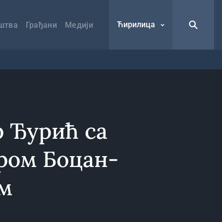
Ћирилица
штва
Грађани
Медији
 Ђурић са
ром Боцан-
м