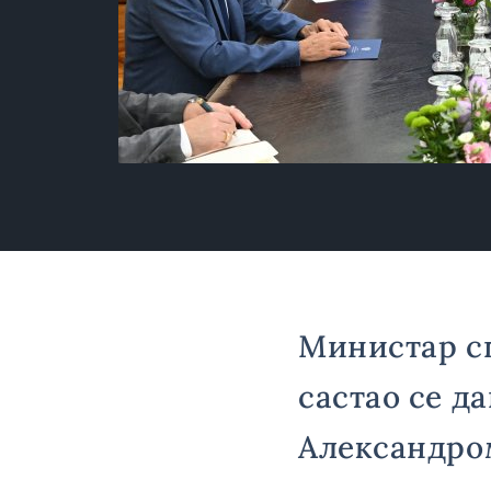
Министар с
састао се д
Александро