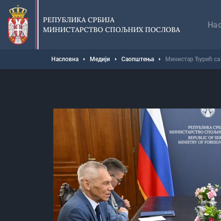
Прескочи
Гл
на
на
РЕПУБЛИКА СРБИЈА
главни
На
МИНИСТАРСТВО СПОЉНИХ ПОСЛОВА
део
садржаја
Мрвице
Насловна
Медији
Саопштења
Министар Ђурић са