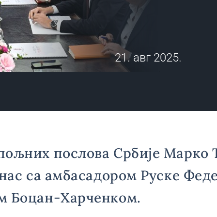
21. авг 2025.
пољних послова Србије Марко 
анас са амбасадором Руске Фед
м Боцан-Харченком.