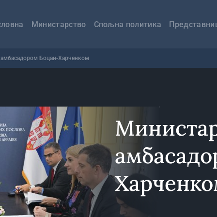
авна
вигација
словна
Министарство
Спољна политика
Представни
 амбасадором Боцан-Харченком
Министар
амбасадо
Харченко