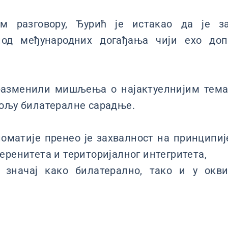
ом разговору, Ђурић је истакао да је з
иод међународних догађања чији ехо до
разменили мишљења о најактуелнијим тем
пољу билатералне сарадње.
оматије пренео је захвалност на принципиј
еренитета и територијалног интегритета,
 значај како билатерално, тако и у окви