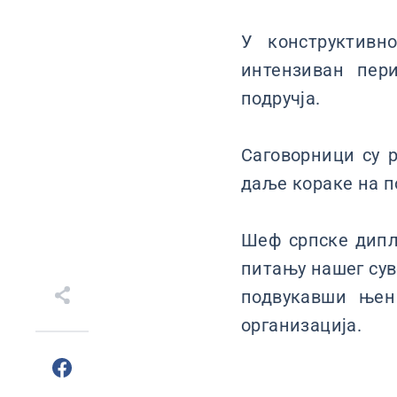
У конструктивн
интензиван пер
подручја.
Саговорници су 
даље кораке на 
Шеф српске дипл
питању нашег сув
подвукавши њен
организација.