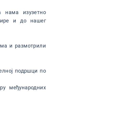
а нама изузетно
пире и до нашег
ама и размотрили
елној подршци по
ру међународних