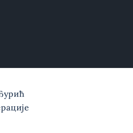
Ђурић
ерације