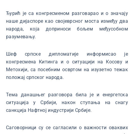
Ђурић је са конгресменом разговарао и о значају
наше дијаспоре као својеврсног моста између два
народа, која доприноси бољем међусобном
разумевању.
Шеф српске дипломатије информисао је
конгресмена Китинга и о ситуацији на Косову и
Метохији, са посебним освртом на изузетно тежак
положај српског народа.
Тема данашњег разговора била је и енергетска
ситуација у Србији, након ступања на снагу
санкција Нафтној индустрији Србије.
Саговорници су се сагласили о важности оваквих