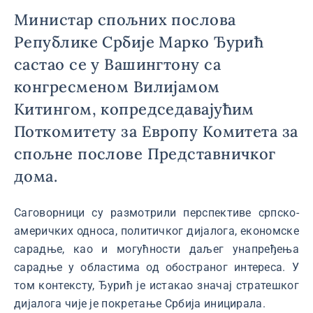
Министар спољних послова
Републике Србије Марко Ђурић
састао се у Вашингтону са
конгресменом Вилијамом
Китингом, копредседавајућим
Поткомитету за Европу Комитета за
спољне послове Представничког
дома.
Саговорници су размотрили перспективе српско-
америчких односа, политичког дијалога, економске
сарадње, као и могућности даљег унапређења
сарадње у областима од обостраног интереса. У
том контексту, Ђурић је истакао значај стратешког
дијалога чије је покретање Србија иницирала.