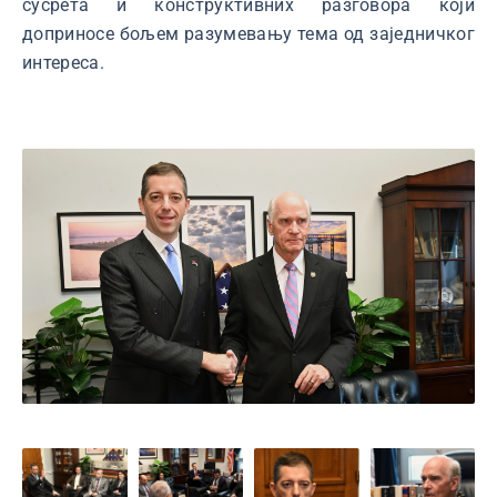
сусрета и конструктивних разговора који
доприносе бољем разумевању тема од заједничког
интереса.