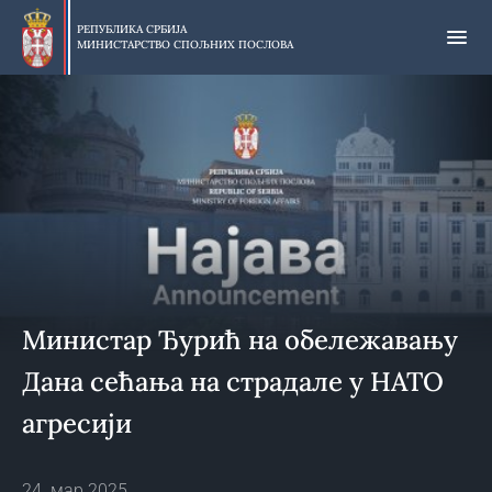
Прескочи
на
РЕПУБЛИКА СРБИЈА
МИНИСТАРСТВО СПОЉНИХ ПОСЛОВА
главни
део
садржаја
Министар Ђурић на обележавању
Дана сећања на страдале у НАТО
агресији
24. мар 2025.