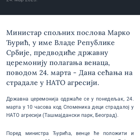
Министар спољних послова Марко
Ђурић, у име Владе Републике
Србије, предводиће државну
церемонију полагања венаца,
поводом 24. марта - Дана сећања на
страдале у НАТО агресији.
Државна церемонија одржаће се у понедељак, 24.
марта у 10 часова код Споменика деци страдалој у
НАТО агресији (Ташмајдански парк, Београд).
Поред министра Ђурића, венце ће положити и