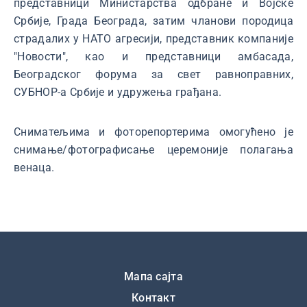
представници Министарства одбране и Војске
Србије, Града Београда, затим чланови породица
страдалих у НАТО агресији, представник компаније
"Новости", као и представници амбасада,
Београдског форума за свет равноправних,
СУБНОР-а Србије и удружења грађана.
Сниматељима и фоторепортерима омогућено је
снимање/фотографисање церемоније полагања
венаца.
Подножје
Мапа сајта
Контакт