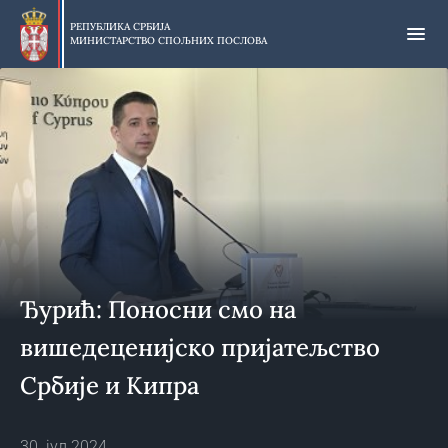
Прескочи
на
РЕПУБЛИКА СРБИЈА
МИНИСТАРСТВО СПОЉНИХ ПОСЛОВА
главни
део
садржаја
Ђурић: Поносни смо на
вишедеценијско пријатељство
Србије и Кипра
30. јул 2024.