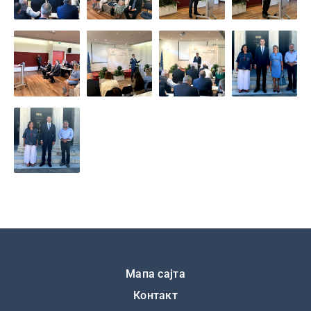
Подножје
Мапа сајта
Контакт