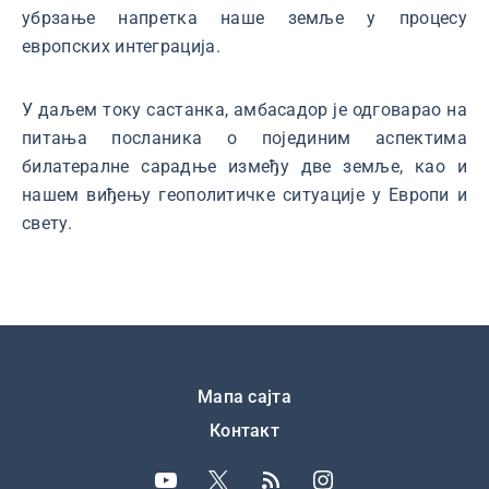
убрзање напретка наше земље у процесу
европских интеграција.
У даљем току састанка, амбасадор је одговарао на
питања посланика о појединим аспектима
билатералне сарадње између две земље, као и
нашем виђењу геополитичке ситуације у Европи и
свету.
Подножје
Мапа сајта
Контакт