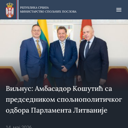
Прескочи
на
РЕПУБЛИКА СРБИЈА
МИНИСТАРСТВО СПОЉНИХ ПОСЛОВА
главни
део
садржаја
Виљнус: Амбасадор Кошутић са
председником спољнополитичког
одбора Парламента Литваније
14. мај 2026.