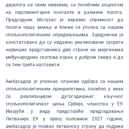
дијалога на свим нивоима, са посебним акцентом
на парламентарне контакте и размене посета.
Председник Мотузас је изразио спремност да
посети нашу земљу и ближе се упозна са нашим
спољнополитичким опредељењима. Заједнички је
констатовано да су недавно реализовани сусрети
највиших представника две стране на маргинама
међународних скупова корак у добром смеру и да
са тим треба наставити.
Амбасадор је упознао чланове одбора са нашим
спољнополитичким приоритетима, посебно у вези
са реализацијом дугогодишњег кључног
спољнополитичког циља Србије, чланства у ЕУ.
Имајући у виду предстојеће председавање
Литваније ЕУ у првој половини 2027 године,
амбасадор је позвао литванску страну да подржи