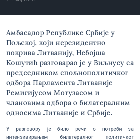
Амбасадор Републике Србије у
Пољској, који нерезидентно
покрива Литванију, Небојша
Кошутић разговарао је у Виљнусу са
председником спољнополитичког
одбора Парламента Литваније
Ремигијусом Мотузасом и
члановима одбора о билатералним
односима Литваније и Србије.
У разговору је било речи о потреби за
интензивирањем билатералног политичког