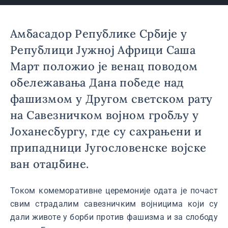
Амбасадор Републике Србије у
Републици Јужној Африци Саша
Март положио је венац поводом
обележавања Дана победе над
фашизмом у Другом светском рату
на Савезничком војном гробљу у
Јоханесбургу, где су сахрањени и
припадници Југословенске војске
ван отаџбине.
Током комеморативне церемоније одата је почаст
свим страдалим савезничким војницима који су
дали животе у борби против фашизма и за слободу