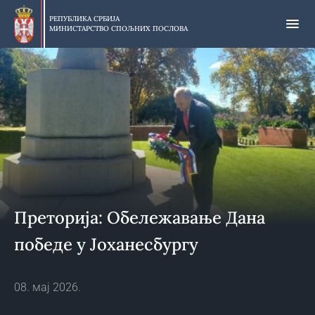
Прескочи
на
РЕПУБЛИКА СРБИЈА
МИНИСТАРСТВО СПОЉНИХ ПОСЛОВА
главни
део
садржаја
Преторија: Обележавање Дана
победе у Јоханесбургу
08. мај 2026.