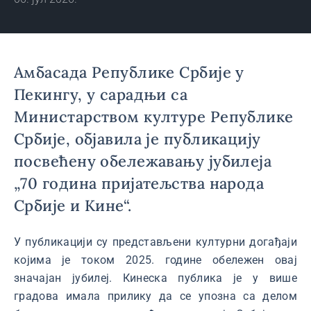
Амбасада Републике Србије у
Пекингу, у сарадњи са
Министарством културе Републике
Србије, објавила је публикацију
посвећену обележавању јубилеја
„70 година пријатељства народа
Србије и Кине“.
У публикацији су представљени културни догађаји
којима је током 2025. године обележен овај
значајан јубилеј. Кинеска публика је у више
градова имала прилику да се упозна са делом