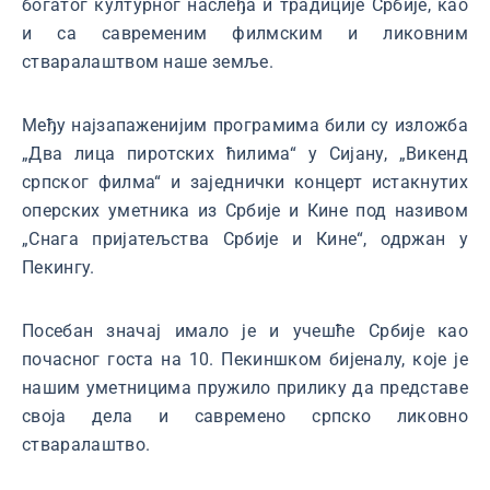
богатог културног наслеђа и традиције Србије, као
и са савременим филмским и ликовним
стваралаштвом наше земље.
Међу најзапаженијим програмима били су изложба
„Два лица пиротских ћилима“ у Сијану, „Викенд
српског филма“ и заједнички концерт истакнутих
оперских уметника из Србије и Кине под називом
„Снага пријатељства Србије и Кине“, одржан у
Пекингу.
Посебан значај имало је и учешће Србије као
почасног госта на 10. Пекиншком бијеналу, које је
нашим уметницима пружило прилику да представе
своја дела и савремено српско ликовно
стваралаштво.