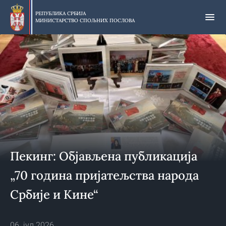
Прескочи
на
РЕПУБЛИКА СРБИЈА
МИНИСТАРСТВО СПОЉНИХ ПОСЛОВА
главни
део
садржаја
Пекинг: Објављена публикација
„70 година пријатељства народа
Србије и Кине“
06. јул 2026.