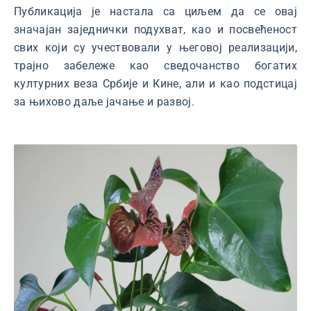
Публикација је настала са циљем да се овај
значајан заједнички подухват, као и посвећеност
свих који су учествовали у његовој реализацији,
трајно забележе као сведочанство богатих
културних веза Србије и Кине, али и као подстицај
за њихово даље јачање и развој.