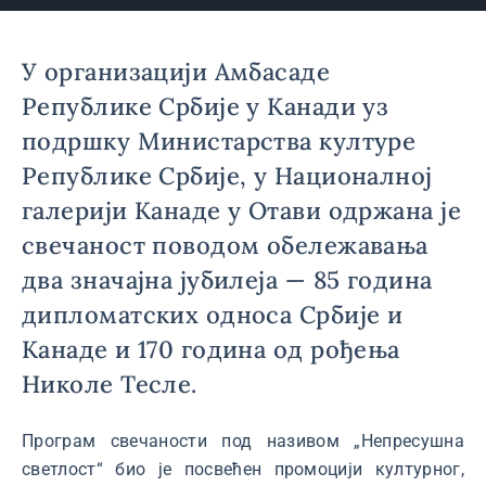
У организацији Амбасаде
Републике Србије у Канади уз
подршку Министарства културе
Републике Србије, у Националној
галерији Канаде у Отави одржана је
свечаност поводом обележавања
два значајна јубилеја — 85 година
дипломатских односа Србије и
Канаде и 170 година од рођења
Николе Тесле.
Програм свечаности под називом „Непресушна
светлост“ био је посвећен промоцији културног,