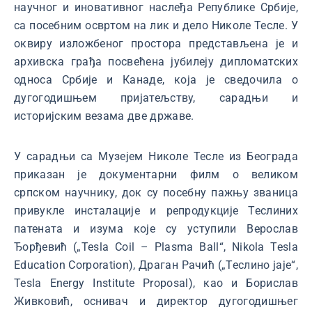
научног и иновативног наслеђа Републике Србије,
са посебним освртом на лик и дело Николе Тесле. У
оквиру изложбеног простора представљена је и
архивска грађа посвећена јубилеју дипломатских
односа Србије и Канаде, која је сведочила о
дугогодишњем пријатељству, сарадњи и
историјским везама две државе.
У сарадњи са Музејем Николе Тесле из Београда
приказан је документарни филм о великом
српском научнику, док су посебну пажњу званица
привукле инсталације и репродукције Теслиних
патената и изума које су уступили Верослав
Ђорђевић („Tesla Coil – Plasma Ball“, Nikola Tesla
Education Corporation), Драган Рачић („Теслино јаје“,
Tesla Energy Institute Proposal), као и Борислав
Живковић, оснивач и директор дугогодишњег