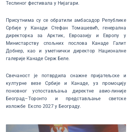
Теслиног фестивала у Нијагари.
Присутнима су се обратили амбасадор Републике
Србије у Канади Стефан Томашевић, генерална
директорка за Арктик, Евроазију и Европу у
Министарству спољних послова Канаде Галит
Добнер, као и уметнички директор Националне
галерије Канаде Серж Беле.
Свечаност је потврдила снажне пријатељске и
културне везе Србије и Канаде, уз промоцију
поновног успостављања директне авио-линије
Београд–Торонто и представљање светске
изложбе Eкспо 2027 у Београду.