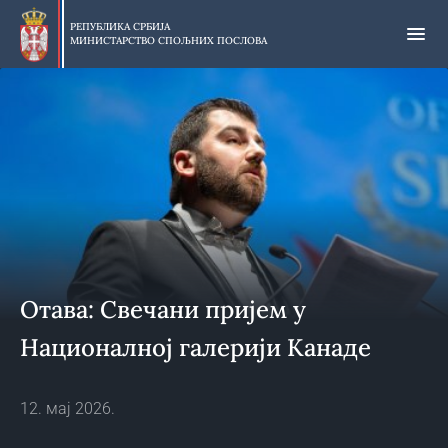
Прескочи
на
РЕПУБЛИКА СРБИЈА
МИНИСТАРСТВО СПОЉНИХ ПОСЛОВА
главни
део
садржаја
Отава: Свечани пријем у
Националној галерији Канаде
12. мај 2026.