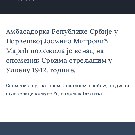
Амбасадорка Републике Србије у
Норвешкој Јасмина Митровић
Марић положила је венац на
споменик Србима стрељаним у
Улвену 1942. године.
Споменик су, на свом локалном гробљу, подигли
становници комуне Ус, надомак Бергена.